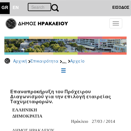
GR
EN
ΕΙΣΟΔΟΣ
ΕΠΙΚΑΙΡΟΤΗΤΑ
Toggle
navigati
Διακηρύξεις
-
Δημοπρασίες
Αρχείο
...
Αρχική
Επικαιρότητα
Αρχείο
2026
2025
2024
2023
Επαναπροκήρυξη του Πρόχειρου
Διαγωνισμού για την επιλογή εταιρείας
2022
Ταχυμεταφορών.
2021
ΕΛΛΗΝΙΚΗ
2020
ΔΗΜΟΚΡΑΤΙΑ
Ηράκλειο
27/03
/ 201
4
2019
ΔΗΜΟΣ ΗΡΑΚΛΕΙΟΥ