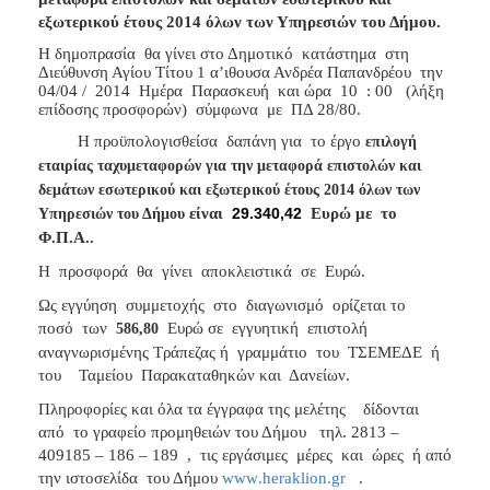
εξωτερικού έτους 2014 όλων των Υπηρεσιών του Δήμου.
Η δημοπρασία
θα γίνει στο Δημοτικό
κατάστημα
στη
Διεύθυνση Αγίου Τίτου 1 α’ιθουσα Ανδρέα Παπανδρέου
την
04/04 /
2014
Ημέρα
Παρασκευή
και ώρα
10
: 00
(λήξη
επίδοσης προσφορών)
σύμφωνα
με
ΠΔ 28/80.
Η προϋπολογισθείσα
δαπάνη για
το έργο
επιλογή
εταιρίας ταχυμεταφορών για την μεταφορά επιστολών και
δεμάτων εσωτερικού και εξωτερικού έτους 2014 όλων των
είναι
29.340,42
Ευρώ με
το
Υπηρεσιών του Δήμου
Φ.Π.Α..
Η
προσφορά
θα
γίνει
αποκλειστικά
σε
Ευρώ.
Ως εγγύηση
συμμετοχής
στο
διαγωνισμό
ορίζεται το
ποσό
των
Ευρώ σε
εγγυητική
επιστολή
586,80
αναγνωρισμένης Τράπεζας ή
γραμμάτιο
του
ΤΣΕΜΕΔΕ
ή
του
Ταμείου
Παρακαταθηκών και
Δανείων.
Πληροφορίες και όλα τα έγγραφα της μελέτης
δίδονται
από
το γραφείο προμηθειών του Δήμου
τηλ. 2813 –
409185 – 186 – 189
,
τις εργάσιμες
μέρες
και
ώρες
ή από
την ιστοσελίδα
του Δήμου
www
.
heraklion
.
gr
.