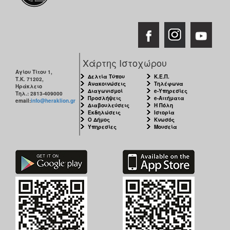
Χάρτης Ιστοχώρου
Αγίου Τίτου 1,
Δελτία Τύπου
Κ.Ε.Π.
Τ.Κ. 71202,
Ανακοινώσεις
Τηλέφωνα
Ηράκλειο
Διαγωνισμοί
e-Υπηρεσίες
Τηλ.: 2813-409000
Προσλήψεις
e-Αιτήματα
email:
info@heraklion.gr
Διαβουλεύσεις
Η Πόλη
Εκδηλώσεις
Ιστορία
Ο Δήμος
Κνωσός
Υπηρεσίες
Μουσεία