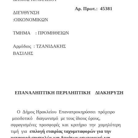
2018
A
ρ. Πρωτ.:
45381
2017
ΔΙΕΥΘΥΝΣΗ
2016
:ΟΙΚΟΝΟΜΙΚΩΝ
2015
ΤΜΗΜΑ
: ΠΡΟΜΗΘΕΙΩΝ
2013
Αρμόδιος
: ΤΖΑΝΙΔΑΚΗΣ
ΒΑΣΙΛΗΣ
ΔΗΜΟΤΗΣ
ΕΠΙΣΚΕΠΤΗΣ
ΕΠΑΝΑΛΗΠΤΙΚΗ ΠΕΡΙΛΗΠΤΙΚΗ
ΔΙΑΚΗΡΥΞΗ
ΗΡΑΚΛΕΙΟ
ΓΙΑ...
Ο
Δήμος Ηρακλείου
Επαναπροκηρύσσει
πρόχειρο
μειοδοτικό
διαγωνισμό
με τους ίδιους όρους,
σφραγισμένες
προσφορές
και
κριτήριο
την
χαμηλότερη
τιμή
για
επιλογή εταιρίας ταχυμεταφορών για την
μεταφορά επιστολών και δεμάτων εσωτερικού και