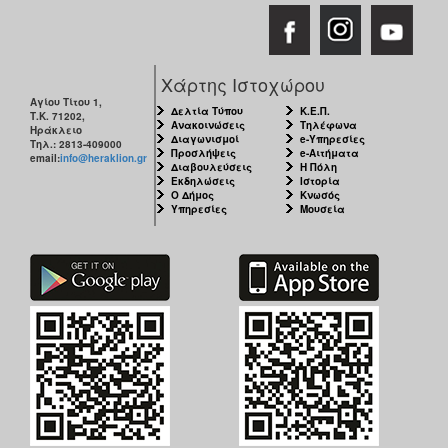
Χάρτης Ιστοχώρου
Αγίου Τίτου 1,
Δελτία Τύπου
Κ.Ε.Π.
Τ.Κ. 71202,
Ανακοινώσεις
Τηλέφωνα
Ηράκλειο
Διαγωνισμοί
e-Υπηρεσίες
Τηλ.: 2813-409000
Προσλήψεις
e-Αιτήματα
email:
info@heraklion.gr
Διαβουλεύσεις
Η Πόλη
Εκδηλώσεις
Ιστορία
Ο Δήμος
Κνωσός
Υπηρεσίες
Μουσεία