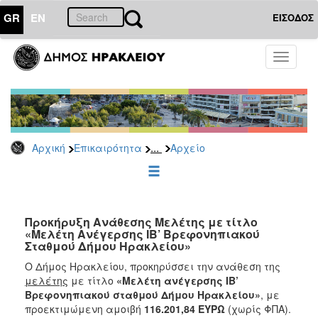
GR
EN
ΕΙΣΟΔΟΣ
ΕΠΙΚΑΙΡΟΤΗΤΑ
Toggle
navigati
Διακηρύξεις
-
Δημοπρασίες
Αρχείο
...
Αρχική
Επικαιρότητα
Αρχείο
2026
2025
2024
2023
Προκήρυξη Ανάθεσης Μελέτης με τίτλο
«Μελέτη Ανέγερσης ΙΒ’ Βρεφονηπιακού
2022
Σταθμού Δήμου Ηρακλείου»
2021
O Δήμος Ηρακλείου, προκηρύσσει την ανάθεση της
2020
μελέτης
με τίτλο
«Μελέτη ανέγερσης ΙΒ’
Βρεφονηπιακού σταθμού Δήμου Ηρακλείου»
, με
2019
προεκτιμώμενη αμοιβή
116.201,84 ΕΥΡΩ
(χωρίς ΦΠΑ).