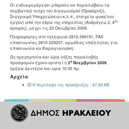
2018
Οι ενδιαφερόμενοι μπορούν να παραλάβουν τα
2017
συμβατικά τεύχη του διαγωνισμού (Προκήρυξη,
Συγγραφή Υποχρεώσεων κ.λ.π., στοιχεία φακέλου
2016
ος
έργου) από την έδρα της υπηρεσίας (Ανδρόγεω 2, 4
2015
όροφος), μέχρι τις 23 Οκτωβρίου 2009.
2013
Πληροφορίες στο τηλέφωνο 2810-399191, FAX
επικοινωνίας 2810-229207, αρμόδιος υπάλληλος για
επικοινωνία κα Καραγιαννάκη.
Ως ημερομηνία και ώρα λήξης παραλαβής
η
προσφορών έχουν οριστεί η
2
Νοεμβρίου 2009
,
ΔΗΜΟΤΗΣ
ημέρα Δευτέρα και ώρα 10.30 πμ.
Αρχεία
ΕΠΙΣΚΕΠΤΗΣ
Η περίληψη της προκήρυξης - 97.99 KB
ΗΡΑΚΛΕΙΟ
ΓΙΑ...