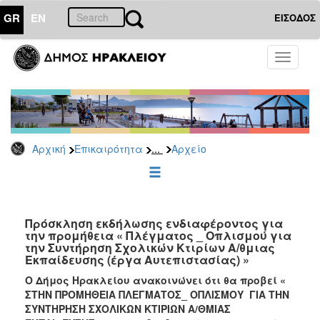
GR
EN
ΕΙΣΟΔΟΣ
ΕΠΙΚΑΙΡΟΤΗΤΑ
Toggle
navigati
Διακηρύξεις
-
Δημοπρασίες
Αρχείο
...
Αρχική
Επικαιρότητα
Αρχείο
2026
2025
2024
2023
Πρόσκληση εκδήλωσης ενδιαφέροντος για
την προμήθεια « Πλέγματος _ Οπλισμού για
2022
την Συντήρηση Σχολικών Κτιρίων Α/θμιας
2021
Εκπαίδευσης (έργα Αυτεπιστασίας) »
2020
Ο Δήμος Ηρακλείου ανακοινώνει ότι θα προβεί «
ΣΤΗΝ ΠΡΟΜΗΘΕΙΑ ΠΛΕΓΜΑΤΟΣ_ ΟΠΛΙΣΜΟΥ ΓΙΑ ΤΗΝ
2019
ΣΥΝΤΗΡΗΣΗ ΣΧΟΛΙΚΩΝ ΚΤΙΡΙΩΝ Α/ΘΜΙΑΣ