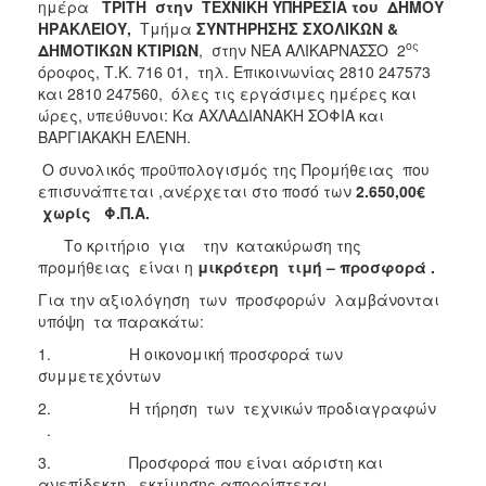
ημέρα
ΤΡΙΤΗ στην ΤΕΧΝΙΚΗ ΥΠΗΡΕΣΙΑ του ΔΗΜΟΥ
ΗΡΑΚΛΕΙΟΥ,
Τμήμα
ΣΥΝΤΗΡΗΣΗΣ ΣΧΟΛΙΚΩΝ &
ος
ΔΗΜΟΤΙΚΩΝ ΚΤΙΡΙΩΝ
, στην ΝΕΑ ΑΛΙΚΑΡΝΑΣΣΟ 2
όροφος, Τ.Κ. 716 01, τηλ. Επικοινωνίας 2810 247573
και 2810 247560, όλες τις εργάσιμες ημέρες και
ώρες, υπεύθυνοι: Κα ΑΧΛΑΔΙΑΝΑΚΗ ΣΟΦΙΑ και
ΒΑΡΓΙΑΚΑΚΗ ΕΛΕΝΗ.
Ο συνολικός προϋπολογισμός της Προμήθειας που
επισυνάπτεται ,ανέρχεται στο ποσό των
2.650,00
€
χωρίς Φ.Π.Α.
Το κριτήριο για την κατακύρωση της
προμήθειας είναι η
μικρότερη τιμή – προσφορά .
Για την αξιολόγηση των προσφορών λαμβάνονται
υπόψη τα παρακάτω:
1. Η οικονομική προσφορά των
συμμετεχόντων
2. Η τήρηση των τεχνικών προδιαγραφών
.
3. Προσφορά που είναι αόριστη και
ανεπίδεκτη εκτίμησης απορρίπτεται.