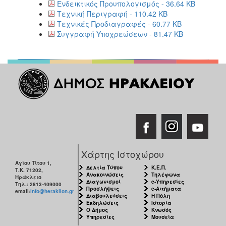
Ενδεικτικός Προυπολογισμός - 36.64 KB
Τεχνική Περιγραφή - 110.42 KB
Τεχνικές Προδιαγραφές - 60.77 KB
Συγγραφή Υποχρεώσεων - 81.47 KB
Χάρτης Ιστοχώρου
Αγίου Τίτου 1,
Δελτία Τύπου
Κ.Ε.Π.
Τ.Κ. 71202,
Ανακοινώσεις
Τηλέφωνα
Ηράκλειο
Διαγωνισμοί
e-Υπηρεσίες
Τηλ.: 2813-409000
Προσλήψεις
e-Αιτήματα
email:
info@heraklion.gr
Διαβουλεύσεις
Η Πόλη
Εκδηλώσεις
Ιστορία
Ο Δήμος
Κνωσός
Υπηρεσίες
Μουσεία