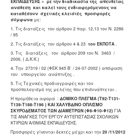
2018
ΕΚΠΑΙΔΕΥΣΗΣ
» με την διαδικασία της απευθείας
ανάθεση
και καλεί τους ενδιαφερόμενους να
2017
καταθέσουν σχετικές κλειστές προσφορές
2016
σύμφωνα
με:
2015
1. Τις διατάξεις του άρθρου 2 παρ. 12,13 του Ν. 2286
/ 95
2013
2. Τις διατάξεις του άρθρου 4 & 23
του ΕΚΠΟΤΑ
.
3. Τις διατάξεις του άρθρου 209 του Ν. 3463 /
2006, ( Δ.Κ.Κ.)
ΔΗΜΟΤΗΣ
4. Την 27319 / 02 (ΦΕΚ 945 Β΄ / 24-07-2002 ) απόφαση
του υπουργείου ανάπτυξης .
ΕΠΙΣΚΕΠΤΗΣ
5. Τις Τεχνικές προδιαγραφές και τον
προϋπολογισμό της μελέτης που επισυνάπτεται .
ΗΡΑΚΛΕΙΟ
Η προμήθεια αφορά :
ΔΟΜΙΚΟ ΠΛΕΓΜΑ (Τ92-Τ131-
ΓΙΑ...
Τ139-Τ188-Τ196 ) ΚΑΙ ΧΑΛΥΒΔΙΝΟ ΟΠΛΙΣΜΟ
ΣΚΥΡΟΔΕΜΑΤΟΣ ΤΩΝ ΔΙΑΜΕΤΡΩΝ (Φ8-Φ10-Φ12)
ΓΙΑ
ΤΙΣ ΑΝΑΓΚΕΣ ΤΟΥ ΕΡΓΟΥ ΑΥΤΕΠΙΣΤΑΣΙΑΣ ΣΧΟΛΙΚΩΝ
ΚΤΙΡΙΩΝ Α/ΘΜΙΑΣ ΕΚΠΑΙΔΕΥΣΗΣ.
Προσφορές γίνονται δεκτές μέχρι και την
20 /11/2012