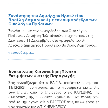
Συνάντηση του Δημάρχου Ηρακλείου
Βασίλη Λαμπρινού με τον συμπρόεδρο των
Οικολόγων Πράσινων
Συνάντηση με τον συμπρόεδρο των Οικολόγων
Πράσινων Δημήτρη Πολιτόπουλο είχε το πρωί της
Δευτέρας 13 Δεκεμβρίου στο γραφείο του στη
Λότζια ο Δήμαρχος Ηρακλείου Βασίλης Λαμπρινός.
περισσότερα...
Ανακοίνωση Κοινοποίηση Πίνακα
Εκτιμήσεων Φυτικής Παραγωγής
Σας γνωρίζουμε ότι
ο ΕΛ.Γ.Α. απέστειλε, σήµερα,
13/12/2021 τον πίνακα µε τα πορίσµατα εκτίµησης
των ζηµιών από το ζηµιογόνο αίτιο ΚΑΥΣΩΝΑΣ της
01/07/2021, της
06/08/2021
καθώς και τα πορίσματα
από το ζημιογόνο αίτιο ΠΑΓΕΤΟΣ
στις καλλιέργειες
παραγωγών της ∆/Τ.Κ ΗΡΑΚΛΕΙΟΥ.