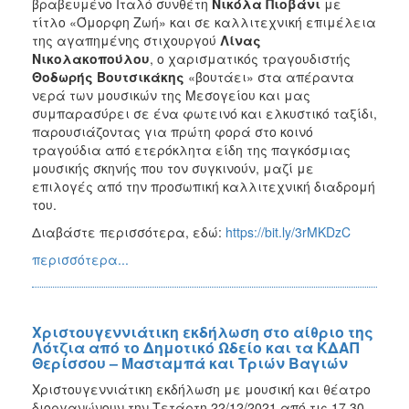
βραβευμένο Ιταλό συνθέτη
Νικόλα Πιοβάνι
με
τίτλο «Όμορφη Ζωή» και σε καλλιτεχνική επιμέλεια
της αγαπημένης στιχουργού
Λίνας
Νικολακοπούλου
, ο χαρισματικός τραγουδιστής
Θοδωρής Βουτσικάκης
«βουτάει» στα απέραντα
νερά των μουσικών της Μεσογείου και μας
συμπαρασύρει σε ένα φωτεινό και ελκυστικό ταξίδι,
παρουσιάζοντας για πρώτη φορά στο κοινό
τραγούδια από ετερόκλητα είδη της παγκόσμιας
μουσικής σκηνής που τον συγκινούν, μαζί με
επιλογές από την προσωπική καλλιτεχνική διαδρομή
του.
Διαβάστε περισσότερα, εδώ:
https://bit.ly/3rMKDzC
περισσότερα...
Χριστουγεννιάτικη εκδήλωση στο αίθριο της
Λότζια από το Δημοτικό Ωδείο και τα ΚΔΑΠ
Θερίσσου – Μασταμπά και Τριών Βαγιών
Χριστουγεννιάτικη εκδήλωση με μουσική και θέατρο
διοργανώνουν την Τετάρτη 22/12/2021 από τις 17.30