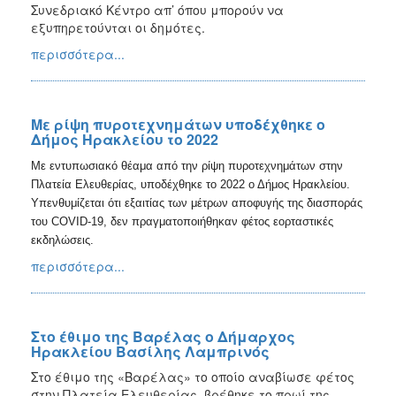
2018
Συνεδριακό Κέντρο απ’ όπου μπορούν να
εξυπηρετούνται οι δημότες.
2017
περισσότερα...
2016
2015
2013
Με ρίψη πυροτεχνημάτων υποδέχθηκε ο
2012
Δήμος Ηρακλείου το 2022
2011
Με εντυπωσιακό θέαμα από την ρίψη πυροτεχνημάτων στην
Πλατεία Ελευθερίας, υποδέχθηκε το 2022 ο Δήμος Ηρακλείου.
2010
Υπενθυμίζεται ότι εξαιτίας των μέτρων αποφυγής της διασποράς
2006
του COVID-19, δεν πραγματοποιήθηκαν φέτος εορταστικές
εκδηλώσεις.
περισσότερα...
Ο
ΤΟΠΟΣ
ΜΑΣ
Στο έθιμο της Βαρέλας ο Δήμαρχος
Ηρακλείου Βασίλης Λαμπρινός
ΠΟΛΙΤΙΣΜΟΣ
Στο έθιμο της «Βαρέλας» το οποίο αναβίωσε φέτος
στην Πλατεία Ελευθερίας, βρέθηκε το πρωί της