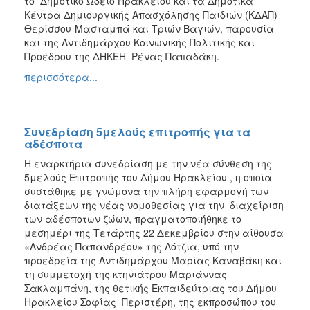
το Δημοτικό Ωδείο Ηρακλείου και τα Δημοτικά
Κέντρα Δημιουργικής Απασχόλησης Παιδιών (ΚΔΑΠ)
Θερίσσου-Μασταμπά και Τριών Βαγιών, παρουσία
και της Αντιδημάρχου Κοινωνικής Πολιτικής και
Προέδρου της ΔΗΚΕΗ Ρένας Παπαδάκη.
περισσότερα...
Συνεδρίαση 5μελούς επιτροπής για τα
αδέσποτα
Η εναρκτήρια συνεδρίαση με την νέα σύνθεση της
5μελούς Επιτροπής του Δήμου Ηρακλείου , η οποία
συστάθηκε με γνώμονα την πλήρη εφαρμογή των
διατάξεων της νέας νομοθεσίας για την διαχείριση
των αδέσποτων ζώων, πραγματοποιήθηκε το
μεσημέρι της Τετάρτης 22 Δεκεμβρίου στην αίθουσα
«Ανδρέας Παπανδρέου» της Λότζια, υπό την
προεδρεία της Αντιδημάρχου Μαρίας Καναβάκη και
τη συμμετοχή της κτηνιάτρου Μαριάννας
Σακλαμπάνη, της θετικής Εκπαιδεύτριας του Δήμου
Ηρακλείου Σοφίας Περιστέρη, της εκπροσώπου του