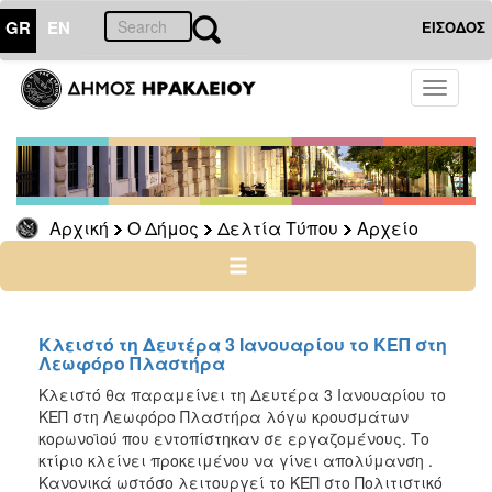
GR
EN
ΕΙΣΟΔΟΣ
Ο
Toggle
ΔΗΜΟΣ
navigati
Δελτία
Τύπου
Αρχείο
Αρχική
Ο Δήμος
Δελτία Τύπου
Αρχείο
2026
2025
2024
2023
Κλειστό τη Δευτέρα 3 Ιανουαρίου το ΚΕΠ στη
Λεωφόρο Πλαστήρα
2022
Κλειστό θα παραμείνει τη Δευτέρα 3 Ιανουαρίου το
2021
ΚΕΠ στη Λεωφόρο Πλαστήρα λόγω κρουσμάτων
2020
κορωνοϊού που εντοπίστηκαν σε εργαζομένους. Το
κτίριο κλείνει προκειμένου να γίνει απολύμανση .
2019
Κανονικά ωστόσο λειτουργεί το ΚΕΠ στο Πολιτιστικό