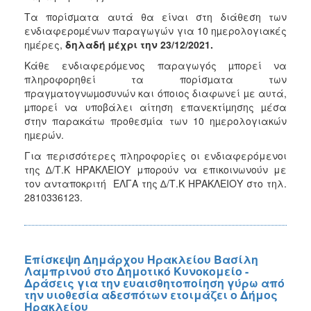
Τα πορίσµατα αυτά θα είναι στη διάθεση των
ενδιαφεροµένων παραγωγών για 10 ηµερολογιακές
ηµέρες,
δηλαδή µέχρι την 23/12/2021.
Κάθε ενδιαφερόµενος παραγωγός µπορεί να
πληροφορηθεί τα πορίσµατα των
πραγµατογνωµοσυνών και όποιος διαφωνεί µε αυτά,
µπορεί να υποβάλει αίτηση επανεκτίµησης µέσα
στην παρακάτω προθεσµία των 10 ηµερολογιακών
ηµερών.
Για περισσότερες πληροφορίες οι ενδιαφερόμενοι
της ∆/Τ.Κ ΗΡΑΚΛΕΙΟΥ μπορούν να επικοινωνούν με
τον ανταποκριτή ΕΛΓΑ της ∆/Τ.Κ ΗΡΑΚΛΕΙΟΥ στο τηλ.
2810336123.
Επίσκεψη Δημάρχου Ηρακλείου Βασίλη
Λαμπρινού στο Δημοτικό Κυνοκομείο -
Δράσεις για την ευαισθητοποίηση γύρω από
την υιοθεσία αδεσπότων ετοιμάζει ο Δήμος
Ηρακλείου