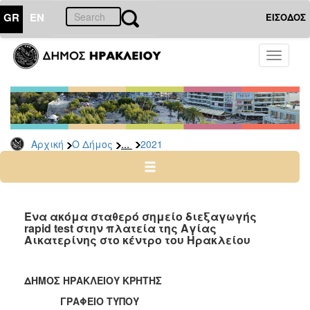
GR
EN
ΕΙΣΟΔΟΣ
Ο
Toggle
ΔΗΜΟΣ
navigati
Δελτία
Τύπου
Αρχείο
...
Αρχική
Ο Δήμος
2021
2026
2025
2024
2023
Ένα ακόμα σταθερό σημείο διεξαγωγής
rapid test στην πλατεία της Αγίας
2022
Αικατερίνης στο κέντρο του Ηρακλείου
2021
2020
ΔΗΜΟΣ ΗΡΑΚΛΕΙΟΥ ΚΡΗΤΗΣ
2019
ΓΡΑΦΕΙΟ ΤΥΠΟΥ