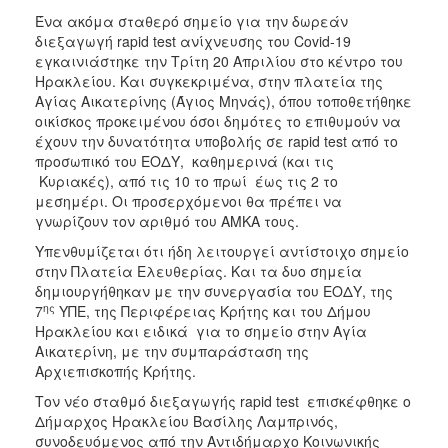
ΑΝΘΕΚΤΙΚΗ
Ένα ακόμα σταθερό σημείο για την δωρεάν
ΠΟΛΗ
διεξαγωγή rapid test ανίχνευσης του Covid-19
εγκαινιάστηκε την Τρίτη 20 Απριλίου στο κέντρο του
Ηρακλείου. Και συγκεκριμένα, στην πλατεία της
Αγίας Αικατερίνης (Άγιος Μηνάς), όπου τοποθετήθηκε
οικίσκος προκειμένου όσοι δημότες το επιθυμούν να
έχουν την δυνατότητα υποβολής σε rapid test από το
προσωπικό του ΕΟΔΥ, καθημερινά (και τις
Κυριακές), από τις 10 το πρωί έως τις 2 το
μεσημέρι. Οι προσερχόμενοι θα πρέπει να
γνωρίζουν τον αριθμό του ΑΜΚΑ τους.
Υπενθυμίζεται ότι ήδη λειτουργεί αντίστοιχο σημείο
στην Πλατεία Ελευθερίας. Και τα δυο σημεία
δημιουργήθηκαν με την συνεργασία του ΕΟΔΥ, της
ης
7
ΥΠΕ, της Περιφέρειας Κρήτης και του Δήμου
Ηρακλείου και ειδικά για το σημείο στην Αγία
Αικατερίνη, με την συμπαράσταση της
Αρχιεπισκοπής Κρήτης.
Τον νέο σταθμό διεξαγωγής rapid test επισκέφθηκε ο
Δήμαρχος Ηρακλείου Βασίλης Λαμπρινός,
συνοδευόμενος από την Αντιδήμαρχο Κοινωνικής