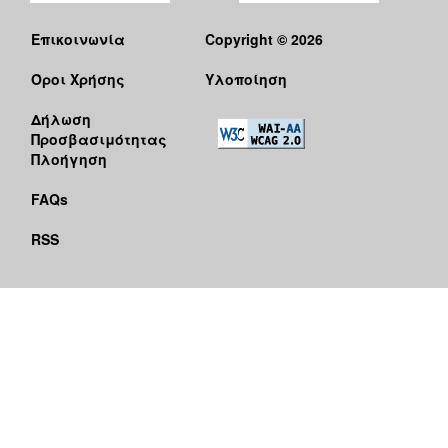
Επικοινωνία
Copyright © 2026
Όροι Χρήσης
Υλοποίηση
Δήλωση
Προσβασιμότητας
Πλοήγηση
FAQs
RSS