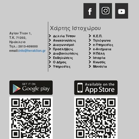
Χάρτης Ιστοχώρου
Αγίου Τίτου 1,
Δελτία Τύπου
Κ.Ε.Π.
Τ.Κ. 71202,
Ανακοινώσεις
Τηλέφωνα
Ηράκλειο
Διαγωνισμοί
e-Υπηρεσίες
Τηλ.: 2813-409000
Προσλήψεις
e-Αιτήματα
email:
info@heraklion.gr
Διαβουλεύσεις
Η Πόλη
Εκδηλώσεις
Ιστορία
Ο Δήμος
Κνωσός
Υπηρεσίες
Μουσεία