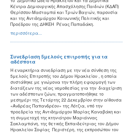
το Δημοτικό Ωδείο Ηρακλείου και τα Δημοτικά
Κέντρα Δημιουργικής Απασχόλησης Παιδιών (ΚΔΑΠ)
Θερίσσου-Μασταμπά και Τριών Βαγιών, παρουσία
και της Αντιδημάρχου Κοινωνικής Πολιτικής και
Προέδρου της ΔΗΚΕΗ Ρένας Παπαδάκη.
περισσότερα...
Συνεδρίαση 5μελούς επιτροπής για τα
αδέσποτα
Η εναρκτήρια συνεδρίαση με την νέα σύνθεση της
5μελούς Επιτροπής του Δήμου Ηρακλείου , η οποία
συστάθηκε με γνώμονα την πλήρη εφαρμογή των
διατάξεων της νέας νομοθεσίας για την διαχείριση
των αδέσποτων ζώων, πραγματοποιήθηκε το
μεσημέρι της Τετάρτης 22 Δεκεμβρίου στην αίθουσα
«Ανδρέας Παπανδρέου» της Λότζια, υπό την
προεδρεία της Αντιδημάρχου Μαρίας Καναβάκη και
τη συμμετοχή της κτηνιάτρου Μαριάννας
Σακλαμπάνη, της θετικής Εκπαιδεύτριας του Δήμου
Ηρακλείου Σοφίας Περιστέρη, της εκπροσώπου του