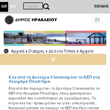
GR
EN
ΕΙΣΟΔΟΣ
Ο
Toggle
ΔΗΜΟΣ
navigati
Δελτία
Τύπου
Αρχείο
Αρχική
Ο Δήμος
Δελτία Τύπου
Αρχείο
2026
2025
2024
2023
Κλειστό τη Δευτέρα 3 Ιανουαρίου το ΚΕΠ στη
Λεωφόρο Πλαστήρα
2022
Κλειστό θα παραμείνει τη Δευτέρα 3 Ιανουαρίου το
2021
ΚΕΠ στη Λεωφόρο Πλαστήρα λόγω κρουσμάτων
2020
κορωνοϊού που εντοπίστηκαν σε εργαζομένους. Το
κτίριο κλείνει προκειμένου να γίνει απολύμανση .
2019
Κανονικά ωστόσο λειτουργεί το ΚΕΠ στο Πολιτιστικό