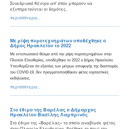
2018
Συνεδριακό Κέντρο απ’ όπου μπορούν να
εξυπηρετούνται οι δημότες.
2017
περισσότερα...
2016
2015
2013
Με ρίψη πυροτεχνημάτων υποδέχθηκε ο
2012
Δήμος Ηρακλείου το 2022
2011
Με εντυπωσιακό θέαμα από την ρίψη πυροτεχνημάτων στην
Πλατεία Ελευθερίας, υποδέχθηκε το 2022 ο Δήμος Ηρακλείου.
2010
Υπενθυμίζεται ότι εξαιτίας των μέτρων αποφυγής της διασποράς
2006
του COVID-19, δεν πραγματοποιήθηκαν φέτος εορταστικές
εκδηλώσεις.
περισσότερα...
Ο
ΤΟΠΟΣ
ΜΑΣ
Στο έθιμο της Βαρέλας ο Δήμαρχος
Ηρακλείου Βασίλης Λαμπρινός
ΠΟΛΙΤΙΣΜΟΣ
Στο έθιμο της «Βαρέλας» το οποίο αναβίωσε φέτος
στην Πλατεία Ελευθερίας, βρέθηκε το πρωί της