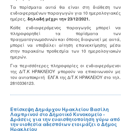
Τα πορίσµατα αυτά θα είναι στη διάθεση των
ενδιαφεροµένων παραγωγών για 10 ηµερολογιακές
ηµέρες,
δηλαδή µέχρι την 23/12/2021.
Κάθε ενδιαφερόµενος παραγωγός µπορεί να
πληροφορηθεί τα πορίσµατα των
πραγµατογνωµοσυνών και όποιος διαφωνεί µε αυτά,
µπορεί να υποβάλει αίτηση επανεκτίµησης µέσα
στην παρακάτω προθεσµία των 10 ηµερολογιακών
ηµερών.
Για περισσότερες πληροφορίες οι ενδιαφερόμενοι
της ∆/Τ.Κ ΗΡΑΚΛΕΙΟΥ μπορούν να επικοινωνούν με
τον ανταποκριτή ΕΛΓΑ της ∆/Τ.Κ ΗΡΑΚΛΕΙΟΥ στο τηλ.
2810336123.
Επίσκεψη Δημάρχου Ηρακλείου Βασίλη
Λαμπρινού στο Δημοτικό Κυνοκομείο -
Δράσεις για την ευαισθητοποίηση γύρω από
την υιοθεσία αδεσπότων ετοιμάζει ο Δήμος
Ηρακλείου