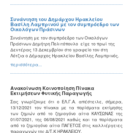
Συνάντηση του Δημάρχου Ηρακλείου
Βασίλη Λαμπρινού με τον συμπρόεδρο των
Οικολόγων Πράσινων
Συνάντηση με τον συμπρόεδρο των Οικολόγων
Πράσινων Δημήτρη Πολιτόπουλο είχε το πρωί της
Δευτέρας 13 Δεκεμβρίου στο γραφείο του στη
Λότζια ο Δήμαρχος Ηρακλείου Βασίλης Λαμπρινός.
περισσότερα...
Ανακοίνωση Κοινοποίηση Πίνακα
Εκτιμήσεων Φυτικής Παραγωγής
Σας γνωρίζουμε ότι
ο ΕΛ.Γ.Α. απέστειλε, σήµερα,
13/12/2021 τον πίνακα µε τα πορίσµατα εκτίµησης
των ζηµιών από το ζηµιογόνο αίτιο ΚΑΥΣΩΝΑΣ της
01/07/2021, της
06/08/2021
καθώς και τα πορίσματα
από το ζημιογόνο αίτιο ΠΑΓΕΤΟΣ
στις καλλιέργειες
παραγωγών της ∆/Τ.Κ ΗΡΑΚΛΕΙΟΥ.