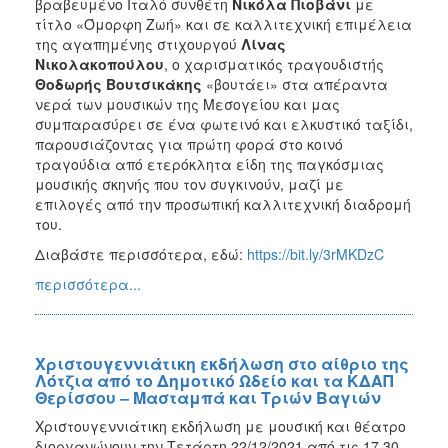
βραβευμένο Ιταλό συνθέτη
Νικόλα Πιοβάνι
με
τίτλο «Όμορφη Ζωή» και σε καλλιτεχνική επιμέλεια
της αγαπημένης στιχουργού
Λίνας
Νικολακοπούλου
, ο χαρισματικός τραγουδιστής
Θοδωρής Βουτσικάκης
«βουτάει» στα απέραντα
νερά των μουσικών της Μεσογείου και μας
συμπαρασύρει σε ένα φωτεινό και ελκυστικό ταξίδι,
παρουσιάζοντας για πρώτη φορά στο κοινό
τραγούδια από ετερόκλητα είδη της παγκόσμιας
μουσικής σκηνής που τον συγκινούν, μαζί με
επιλογές από την προσωπική καλλιτεχνική διαδρομή
του.
Διαβάστε περισσότερα, εδώ:
https://bit.ly/3rMKDzC
περισσότερα...
Χριστουγεννιάτικη εκδήλωση στο αίθριο της
Λότζια από το Δημοτικό Ωδείο και τα ΚΔΑΠ
Θερίσσου – Μασταμπά και Τριών Βαγιών
Χριστουγεννιάτικη εκδήλωση με μουσική και θέατρο
διοργανώνουν την Τετάρτη 22/12/2021 από τις 17.30