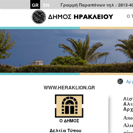
GR
EN
Γραμμή Παραπόνων τηλ : 2813-4
Ο 
Αρχ
WWW.HERAKLION.GR
Λίσ
Αλι
Αρχ
Απο
Ο ΔΗΜΟΣ
Αλι
Δελτία Τύπου
σύμ