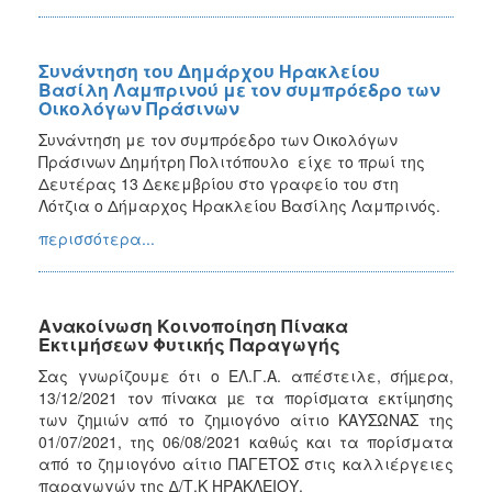
Συνάντηση του Δημάρχου Ηρακλείου
Βασίλη Λαμπρινού με τον συμπρόεδρο των
Οικολόγων Πράσινων
Συνάντηση με τον συμπρόεδρο των Οικολόγων
Πράσινων Δημήτρη Πολιτόπουλο είχε το πρωί της
Δευτέρας 13 Δεκεμβρίου στο γραφείο του στη
Λότζια ο Δήμαρχος Ηρακλείου Βασίλης Λαμπρινός.
περισσότερα...
Ανακοίνωση Κοινοποίηση Πίνακα
Εκτιμήσεων Φυτικής Παραγωγής
Σας γνωρίζουμε ότι
ο ΕΛ.Γ.Α. απέστειλε, σήµερα,
13/12/2021 τον πίνακα µε τα πορίσµατα εκτίµησης
των ζηµιών από το ζηµιογόνο αίτιο ΚΑΥΣΩΝΑΣ της
01/07/2021, της
06/08/2021
καθώς και τα πορίσματα
από το ζημιογόνο αίτιο ΠΑΓΕΤΟΣ
στις καλλιέργειες
παραγωγών της ∆/Τ.Κ ΗΡΑΚΛΕΙΟΥ.