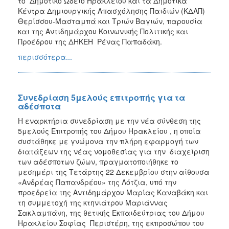
το Δημοτικό Ωδείο Ηρακλείου και τα Δημοτικά
Κέντρα Δημιουργικής Απασχόλησης Παιδιών (ΚΔΑΠ)
Θερίσσου-Μασταμπά και Τριών Βαγιών, παρουσία
και της Αντιδημάρχου Κοινωνικής Πολιτικής και
Προέδρου της ΔΗΚΕΗ Ρένας Παπαδάκη.
περισσότερα...
Συνεδρίαση 5μελούς επιτροπής για τα
αδέσποτα
Η εναρκτήρια συνεδρίαση με την νέα σύνθεση της
5μελούς Επιτροπής του Δήμου Ηρακλείου , η οποία
συστάθηκε με γνώμονα την πλήρη εφαρμογή των
διατάξεων της νέας νομοθεσίας για την διαχείριση
των αδέσποτων ζώων, πραγματοποιήθηκε το
μεσημέρι της Τετάρτης 22 Δεκεμβρίου στην αίθουσα
«Ανδρέας Παπανδρέου» της Λότζια, υπό την
προεδρεία της Αντιδημάρχου Μαρίας Καναβάκη και
τη συμμετοχή της κτηνιάτρου Μαριάννας
Σακλαμπάνη, της θετικής Εκπαιδεύτριας του Δήμου
Ηρακλείου Σοφίας Περιστέρη, της εκπροσώπου του