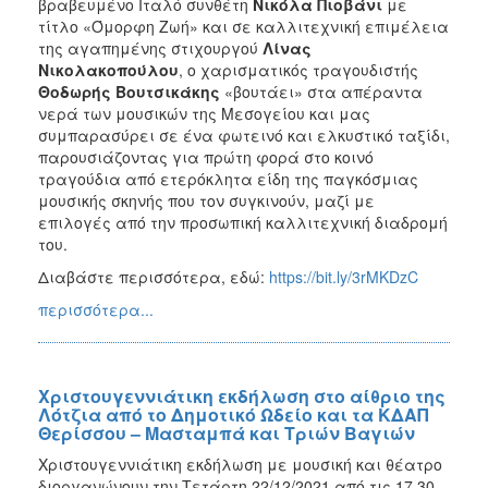
βραβευμένο Ιταλό συνθέτη
Νικόλα Πιοβάνι
με
τίτλο «Όμορφη Ζωή» και σε καλλιτεχνική επιμέλεια
της αγαπημένης στιχουργού
Λίνας
Νικολακοπούλου
, ο χαρισματικός τραγουδιστής
Θοδωρής Βουτσικάκης
«βουτάει» στα απέραντα
νερά των μουσικών της Μεσογείου και μας
συμπαρασύρει σε ένα φωτεινό και ελκυστικό ταξίδι,
παρουσιάζοντας για πρώτη φορά στο κοινό
τραγούδια από ετερόκλητα είδη της παγκόσμιας
μουσικής σκηνής που τον συγκινούν, μαζί με
επιλογές από την προσωπική καλλιτεχνική διαδρομή
του.
Διαβάστε περισσότερα, εδώ:
https://bit.ly/3rMKDzC
περισσότερα...
Χριστουγεννιάτικη εκδήλωση στο αίθριο της
Λότζια από το Δημοτικό Ωδείο και τα ΚΔΑΠ
Θερίσσου – Μασταμπά και Τριών Βαγιών
Χριστουγεννιάτικη εκδήλωση με μουσική και θέατρο
διοργανώνουν την Τετάρτη 22/12/2021 από τις 17.30