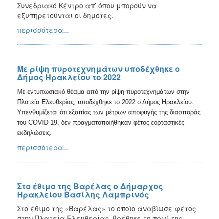
2018
Συνεδριακό Κέντρο απ’ όπου μπορούν να
εξυπηρετούνται οι δημότες.
2017
περισσότερα...
2016
2015
2013
Με ρίψη πυροτεχνημάτων υποδέχθηκε ο
2012
Δήμος Ηρακλείου το 2022
2011
Με εντυπωσιακό θέαμα από την ρίψη πυροτεχνημάτων στην
Πλατεία Ελευθερίας, υποδέχθηκε το 2022 ο Δήμος Ηρακλείου.
2010
Υπενθυμίζεται ότι εξαιτίας των μέτρων αποφυγής της διασποράς
2006
του COVID-19, δεν πραγματοποιήθηκαν φέτος εορταστικές
εκδηλώσεις.
περισσότερα...
Ο
ΤΟΠΟΣ
ΜΑΣ
Στο έθιμο της Βαρέλας ο Δήμαρχος
Ηρακλείου Βασίλης Λαμπρινός
ΠΟΛΙΤΙΣΜΟΣ
Στο έθιμο της «Βαρέλας» το οποίο αναβίωσε φέτος
στην Πλατεία Ελευθερίας, βρέθηκε το πρωί της