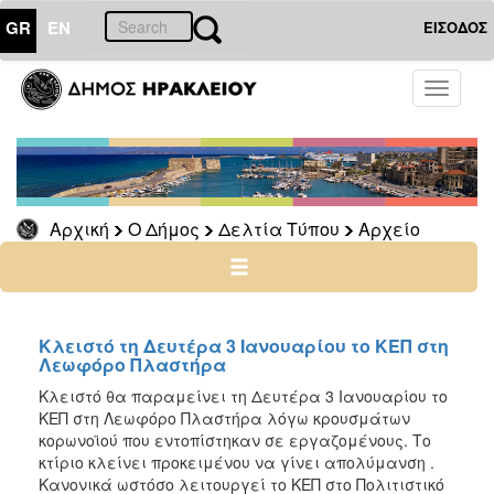
GR
EN
ΕΙΣΟΔΟΣ
Ο
Toggle
ΔΗΜΟΣ
navigati
Δελτία
Τύπου
Αρχείο
Αρχική
Ο Δήμος
Δελτία Τύπου
Αρχείο
2026
2025
2024
2023
Κλειστό τη Δευτέρα 3 Ιανουαρίου το ΚΕΠ στη
Λεωφόρο Πλαστήρα
2022
Κλειστό θα παραμείνει τη Δευτέρα 3 Ιανουαρίου το
2021
ΚΕΠ στη Λεωφόρο Πλαστήρα λόγω κρουσμάτων
2020
κορωνοϊού που εντοπίστηκαν σε εργαζομένους. Το
κτίριο κλείνει προκειμένου να γίνει απολύμανση .
2019
Κανονικά ωστόσο λειτουργεί το ΚΕΠ στο Πολιτιστικό