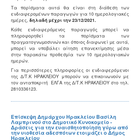
Τα πορίσµατα αυτά θα είναι στη διάθεση των
ενδιαφεροµένων παραγωγών για 10 ηµερολογιακές
ηµέρες,
δηλαδή µέχρι την 23/12/2021.
Κάθε ενδιαφερόµενος παραγωγός µπορεί να
πληροφορηθεί τα πορίσµατα των
πραγµατογνωµοσυνών και όποιος διαφωνεί µε αυτά,
µπορεί να υποβάλει αίτηση επανεκτίµησης µέσα
στην παρακάτω προθεσµία των 10 ηµερολογιακών
ηµερών.
Για περισσότερες πληροφορίες οι ενδιαφερόμενοι
της ∆/Τ.Κ ΗΡΑΚΛΕΙΟΥ μπορούν να επικοινωνούν με
τον ανταποκριτή ΕΛΓΑ της ∆/Τ.Κ ΗΡΑΚΛΕΙΟΥ στο τηλ.
2810336123.
Επίσκεψη Δημάρχου Ηρακλείου Βασίλη
Λαμπρινού στο Δημοτικό Κυνοκομείο -
Δράσεις για την ευαισθητοποίηση γύρω από
την υιοθεσία αδεσπότων ετοιμάζει ο Δήμος
Ηρακλείου