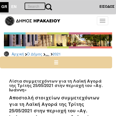
GR
EN
ΕΙΣΟΔΟΣ
Ο
Toggle
ΔΗΜΟΣ
navigati
Δελτία
Τύπου
Αρχείο
...
Αρχική
Ο Δήμος
2021
2026
2025
2024
2023
Λίστα συμμετεχόντων για τη Λαϊκή Αγορά
της Τρίτης 25/05/2021 στην περιοχή του «Αγ.
2022
Ιωάννη»
2021
Αποστολή στοιχείων συμμετεχόντων
2020
για τη Λαϊκή Αγορά της Τρίτης
2019
25/05/2021 στην περιοχή του «Αγ.