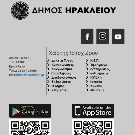
Χάρτης Ιστοχώρου
Αγίου Τίτου 1,
Δελτία Τύπου
Κ.Ε.Π.
Τ.Κ. 71202,
Ανακοινώσεις
Τηλέφωνα
Ηράκλειο
Διαγωνισμοί
e-Υπηρεσίες
Τηλ.: 2813-409000
Προσλήψεις
e-Αιτήματα
email:
info@heraklion.gr
Διαβουλεύσεις
Η Πόλη
Εκδηλώσεις
Ιστορία
Ο Δήμος
Κνωσός
Υπηρεσίες
Μουσεία