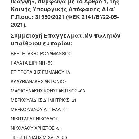
Ιωάννη», σύμφωνα με το Άρθρο 1, της
2018
Κοινής Υπουργικής Απόφασης Δ1α/
2017
Γ.Π.οικ.: 31950/2021 (ΦΕΚ 2141/Β’/22-05-
2016
2021).
2015
Συμμετοχή Επαγγελματιών πωλητών
2013
υπαίθριου εμπορίου:
2012
ΒΕΡΓΕΤΑΚΗΣ ΡΟΔΑΜΑΝΘΟΣ
2011
ΓΑΛΑΤΑ ΕΙΡΗΝΗ -59
2010
ΕΠΙΤΡΟΠΑΚΗΣ ΕΜΜΑΝΟΥΗΛ
2006
ΚΑΛΥΒΙΑΝΑΚΗΣ ΑΝΤΩΝΙΟΣ
ΜΑΘΙΟΥΔΑΚΗΣ ΚΩΝΣΤΑΝΤΙΝΟΣ -03
ΜΕΡΚΟΥΛΙΔΗΣ ΔΗΜΗΤΡΙΟΣ -21
Ο
ΜΕΡΚΟΥΛΙΔΟΥ ΑΓΓΕΛΑ -01
ΤΟΠΟΣ
ΜΑΣ
ΝΙΚΗΤΑΡΑΣ ΝΙΚΟΛΑΟΣ
ΝΙΚΟΛΑΟΥ ΧΡΗΣΤΟΣ -34
ΠΟΛΙΤΙΣΜΟΣ
ΠΕΡΙΣΤΕΝΙΔΗΣ ΜΙΧΑΗΛ -55