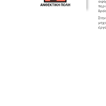
αφορ
ΑΝΘΕΚΤΙΚΗ ΠΟΛΗ
περι
δράσ
Στην
μηχα
έργ