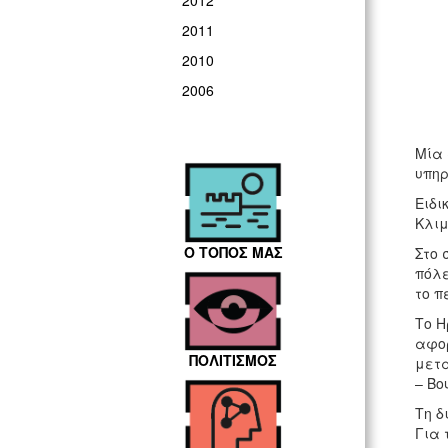
2012
2011
2010
2006
Μία 
υπηρ
Ειδι
Κλιμ
Ο ΤΟΠΟΣ ΜΑΣ
Στο 
πόλε
το π
Το Η
αφορ
ΠΟΛΙΤΙΣΜΟΣ
μετα
– Βο
Τη δ
Για 