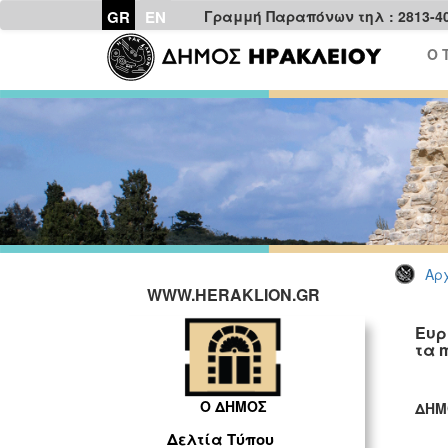
GR
EN
Γραμμή Παραπόνων τηλ : 2813-4
Ο 
Αρχ
WWW.HERAKLION.GR
Ευρ
τα m
Ο ΔΗΜΟΣ
ΔΗΜ
ΓΡ
Δελτία Τύπου