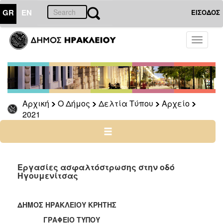
GR
EN
ΕΙΣΟΔΟΣ
Ο
Toggle
ΔΗΜΟΣ
navigati
Δελτία
Τύπου
Αρχείο
Αρχική
Ο Δήμος
Δελτία Τύπου
Αρχείο
2026
2021
2025
2024
2023
2022
Εργασίες ασφαλτόστρωσης στην οδό
Ηγουμενίτσας
2021
2020
ΔΗΜΟΣ ΗΡΑΚΛΕΙΟΥ ΚΡΗΤΗΣ
2019
ΓΡΑΦΕΙΟ ΤΥΠΟΥ