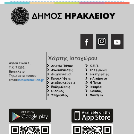
ΑΝΘΕΚΤΙΚΗ
ΠΟΛΗ
Χάρτης Ιστοχώρου
Αγίου Τίτου 1,
Δελτία Τύπου
Κ.Ε.Π.
Τ.Κ. 71202,
Ανακοινώσεις
Τηλέφωνα
Ηράκλειο
Διαγωνισμοί
e-Υπηρεσίες
Τηλ.: 2813-409000
Προσλήψεις
e-Αιτήματα
email:
info@heraklion.gr
Διαβουλεύσεις
Η Πόλη
Εκδηλώσεις
Ιστορία
Ο Δήμος
Κνωσός
Υπηρεσίες
Μουσεία