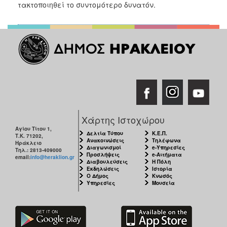
2018
τακτοποιηθεί το συντομότερο δυνατόν.
2017
2016
2015
2013
2012
2011
2010
Χάρτης Ιστοχώρου
2006
Αγίου Τίτου 1,
Δελτία Τύπου
Κ.Ε.Π.
Τ.Κ. 71202,
Ανακοινώσεις
Τηλέφωνα
Ηράκλειο
Διαγωνισμοί
e-Υπηρεσίες
Τηλ.: 2813-409000
Προσλήψεις
e-Αιτήματα
email:
info@heraklion.gr
Διαβουλεύσεις
Η Πόλη
Εκδηλώσεις
Ιστορία
Ο
Ο Δήμος
Κνωσός
ΤΟΠΟΣ
Υπηρεσίες
Μουσεία
ΜΑΣ
ΠΟΛΙΤΙΣΜΟΣ