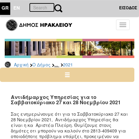
GR
EN
ΕΙΣΟΔΟΣ
Ο
Toggle
ΔΗΜΟΣ
navigati
Δελτία
Τύπου
Αρχείο
...
Αρχική
Ο Δήμος
2021
2026
2025
2024
2023
Αντιδήμαρχος Υπηρεσίας για το
Σαββατοκύριακο 27 και 28 Νοεμβρίου 2021
2022
2021
Σας ενημερώνουμε ότι για το
Σαββατοκύριακο 27 και
28 Νοεμβρίου 2021
,
Αντιδήμαρχος Υπηρεσίας θα
2020
είναι η κα Αριστέα Πλεύρη.
Θυμίζουμε στους
2019
δημότες οτι μπορούν να καλούν στο
2813-409409
για
οποιοδήποτε πρόβλημα υπάρξει, προκειμένου να