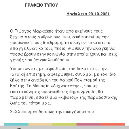
2018
ΓΡΑΦΕΙΟ ΤΥΠΟΥ
2017
Ηράκλειο 29
-10-2021
2016
2015
O Γιώργος Μαρκάκης ήταν από εκείνους τους
2013
ξεχωριστούς ανθρώπους, που, από κοινού με την
προσωπική τους διαδρομή, το οικογενειακό και το
2012
επαγγελματικό τους πεδίο, νιώθουν την ανάγκη να
2011
προσφέρουν στην κοινωνία στην οποία ζουν, και στις
γενιές που θα ακολουθήσουν.
2010
Υπηρετώντας με αφοσίωση, επί δεκαετίες, την
2006
ιατρική επιστήμη, αφιερώθηκε, συνάμα, με τον ίδιο
ζήλο στην ανάδειξη του Λαϊκού Πολιτισμού της
Κρήτης. Το Μουσείο «Λυχνοστάτης», που με
ακαταπόνητες προσπάθειες δημιούργησε, θα
παραμείνει εσαεί μια «κιβωτός» της παραδοσιακής
Ο
ΤΟΠΟΣ
ζωής του τόπου μας.
ΜΑΣ
Συλλυπούμαι θερμώς την οικογένειά του.
ΠΟΛΙΤΙΣΜΟΣ