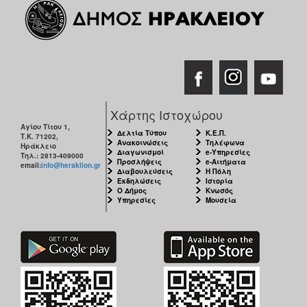
ΑΝΘΕΚΤΙΚΗ
ΠΟΛΗ
Χάρτης Ιστοχώρου
Αγίου Τίτου 1,
Δελτία Τύπου
Κ.Ε.Π.
Τ.Κ. 71202,
Ανακοινώσεις
Τηλέφωνα
Ηράκλειο
Διαγωνισμοί
e-Υπηρεσίες
Τηλ.: 2813-409000
Προσλήψεις
e-Αιτήματα
email:
info@heraklion.gr
Διαβουλεύσεις
Η Πόλη
Εκδηλώσεις
Ιστορία
Ο Δήμος
Κνωσός
Υπηρεσίες
Μουσεία