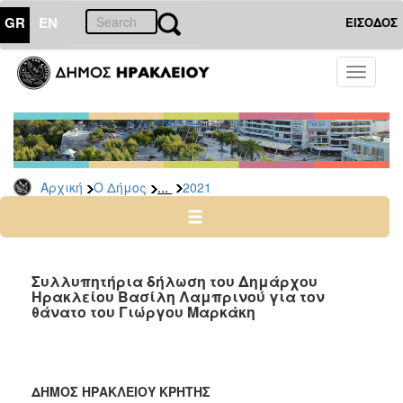
GR
EN
ΕΙΣΟΔΟΣ
Ο
Toggle
ΔΗΜΟΣ
navigati
Δελτία
Τύπου
Αρχείο
...
Αρχική
Ο Δήμος
2021
2026
2025
2024
2023
Συλλυπητήρια δήλωση του Δημάρχου
Ηρακλείου Βασίλη Λαμπρινού για τον
2022
θάνατο του Γιώργου Μαρκάκη
2021
2020
2019
ΔΗΜΟΣ ΗΡΑΚΛΕΙΟΥ ΚΡΗΤΗΣ