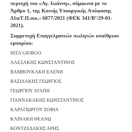
2018
περιοχή του «Αγ. Ιωάννη», σύμφωνα με το
2017
Άρθρο 1, της Κοινής Υπουργικής Απόφασης
Δ1α/Γ.Π.οικ.: 6877/2021 (ΦΕΚ 341/Β’/29-01-
2016
2021).
2015
Συμμετοχή Επαγγελματιών πωλητών υπαίθριου
2013
εμπορίου:
2012
HITA GIORGO
2011
2010
ΑΛΕΞΑΚΗΣ ΚΩΝΣΤΑΝΤΙΝΟΣ
2006
ΒΑΜΒΟΥΚΑΚΗ ΕΛΕΝΗ
ΒΑΣΙΛΑΚΗΣ ΓΕΩΡΓΙΟΣ
ΓΕΩΡΓΙΟΥ ΑΓΑΠΗ
Ο
ΓΙΑΝΝΑΚΑΚΗΣ ΚΩΝΣΤΑΝΤΙΝΟΣ
ΤΟΠΟΣ
ΜΑΣ
ΚΑΡΑΓΙΩΡΓΟΥ ΣΟΦΙΑ
ΚΛΙΝΑΚΗ ΘΕΑΝΩ
ΠΟΛΙΤΙΣΜΟΣ
ΚΟΝΤΖΕΔΑΚΗΣ ΑΡΗΣ