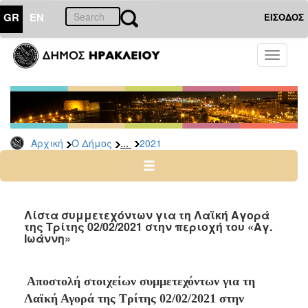
GR
EN
ΕΙΣΟΔΟΣ
Ο
Toggle
ΔΗΜΟΣ
navigati
Δελτία
Τύπου
Αρχείο
...
Αρχική
Ο Δήμος
2021
2026
2025
2024
2023
Λίστα συμμετεχόντων για τη Λαϊκή Αγορά
της Τρίτης 02/02/2021 στην περιοχή του «Αγ.
2022
Ιωάννη»
2021
2020
Αποστολή στοιχείων συμμετεχόντων για τη
2019
Λαϊκή Αγορά της Τρίτης 02/02/2021 στην