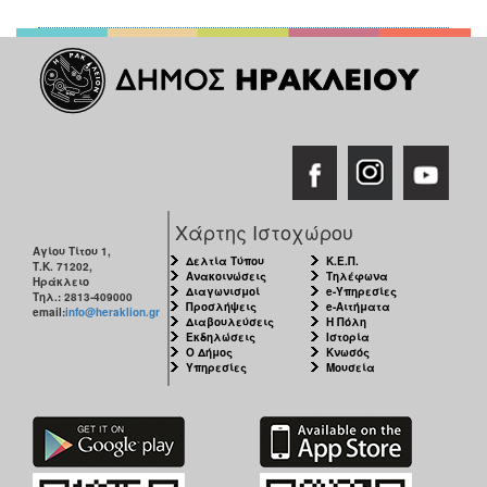
Χάρτης Ιστοχώρου
Αγίου Τίτου 1,
Δελτία Τύπου
Κ.Ε.Π.
Τ.Κ. 71202,
Ανακοινώσεις
Τηλέφωνα
Ηράκλειο
Διαγωνισμοί
e-Υπηρεσίες
Τηλ.: 2813-409000
Προσλήψεις
e-Αιτήματα
email:
info@heraklion.gr
Διαβουλεύσεις
Η Πόλη
Εκδηλώσεις
Ιστορία
Ο Δήμος
Κνωσός
Υπηρεσίες
Μουσεία