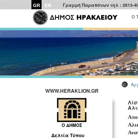
GR
EN
Γραμμή Παραπόνων τηλ : 2813-4
Ο 
Αρχ
WWW.HERAKLION.GR
Λίσ
Αλι
Απο
Αλι
Ο ΔΗΜΟΣ
Ανα
Δελτία Τύπου