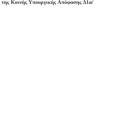
, της Κοινής Υπουργικής Απόφασης Δ1α/