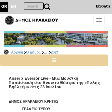
GR
EN
ΕΙΣΟΔΟΣ
Ο
Toggle
ΔΗΜΟΣ
navigati
Δελτία
Τύπου
Αρχείο
...
Αρχική
Ο Δήμος
2021
2026
2025
2024
2023
Anser x Eversor Live - Μία Μουσική
Παράσταση στο Ανοικτό Θέατρο της «Πύλης
2022
Βηθλεέμ» στις 23 Ιουλίου
2021
2020
ΔΗΜΟΣ ΗΡΑΚΛΕΙΟΥ ΚΡΗΤΗΣ
2019
ΓΡΑΦΕΙΟ ΤΥΠΟΥ