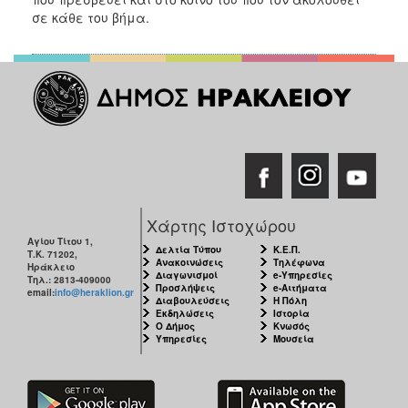
ΑΝΘΕΚΤΙΚΗ
σε κάθε του βήμα.
ΠΟΛΗ
Χάρτης Ιστοχώρου
Αγίου Τίτου 1,
Δελτία Τύπου
Κ.Ε.Π.
Τ.Κ. 71202,
Ανακοινώσεις
Τηλέφωνα
Ηράκλειο
Διαγωνισμοί
e-Υπηρεσίες
Τηλ.: 2813-409000
Προσλήψεις
e-Αιτήματα
email:
info@heraklion.gr
Διαβουλεύσεις
Η Πόλη
Εκδηλώσεις
Ιστορία
Ο Δήμος
Κνωσός
Υπηρεσίες
Μουσεία