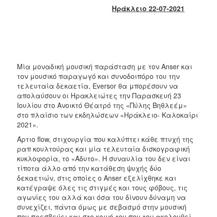
2018
Ηράκλειο 22-07-2021
2017
2016
2015
2013
Μία μοναδική μουσική παράσταση με τον Anser και
2012
τον μουσικό παραγωγό και συνοδοιπόρο του την
τελευταία δεκαετία, Eversor θα μπορέσουν να
2011
απολαύσουν οι Ηρακλειώτες την Παρασκευή 23
2010
Ιουλίου στο Ανοικτό Θέατρό της «Πύλης Βηθλεέμ»
στο πλαίσιο των εκδηλώσεων «Ηράκλειο- Καλοκαίρι
2006
2021».
Άρτιο flow, στιχουργία που καλύπτει κάθε πτυχή της
ραπ κουλτούρας και μία τελευταία δισκογραφική
κυκλοφορία, το «Άδυτο». Η συναυλία του δεν είναι
Ο
τίποτα άλλο από την κατάθεση ψυχής δύο
ΤΟΠΟΣ
δεκαετιών, στις οποίες ο Anser εξελίχθηκε και
ΜΑΣ
κατέγραψε όλες τις στιγμές και τους φόβους, τις
αγωνίες του αλλά και όσα του δίνουν δύναμη να
ΠΟΛΙΤΙΣΜΟΣ
συνεχίζει, πάντα όμως με σεβασμό στην μουσική
που πρεσβεύει και στο κοινό του που τον ακολουθεί