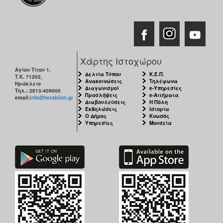
Χάρτης Ιστοχώρου
Αγίου Τίτου 1,
Δελτία Τύπου
Κ.Ε.Π.
Τ.Κ. 71202,
Ανακοινώσεις
Τηλέφωνα
Ηράκλειο
Διαγωνισμοί
e-Υπηρεσίες
Τηλ.: 2813-409000
Προσλήψεις
e-Αιτήματα
email:
info@heraklion.gr
Διαβουλεύσεις
Η Πόλη
Εκδηλώσεις
Ιστορία
Ο Δήμος
Κνωσός
Υπηρεσίες
Μουσεία