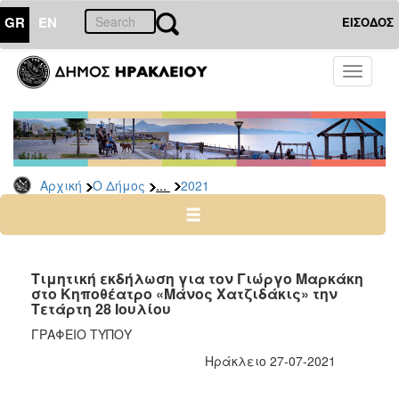
GR
EN
ΕΙΣΟΔΟΣ
Ο
Toggle
ΔΗΜΟΣ
navigati
Δελτία
Τύπου
Αρχείο
...
Αρχική
Ο Δήμος
2021
2026
2025
2024
2023
Τιμητική εκδήλωση για τον Γιώργο Μαρκάκη
στο Κηποθέατρο «Μάνος Χατζιδάκις» την
2022
Τετάρτη 28 Ιουλίου
2021
ΓΡΑΦΕΙΟ ΤΥΠΟΥ
2020
Ηράκλειο 27-07-2021
2019