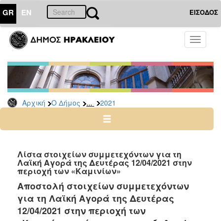
GR
EN
ΕΙΣΟΔΟΣ
Ο
Toggle
ΔΗΜΟΣ
navigati
Δελτία
Τύπου
Αρχείο
...
Αρχική
Ο Δήμος
2021
2026
2025
2024
2023
Λίστα στοιχείων συμμετεχόντων για τη
Λαϊκή Αγορά της Δευτέρας 12/04/2021 στην
2022
περιοχή των «Καμινίων»
2021
Αποστολή στοιχείων συμμετεχόντων
2020
για τη Λαϊκή Αγορά της Δευτέρας
2019
12/04/2021 στην περιοχή των