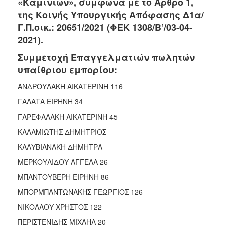
«Καμινίων», σύμφωνα με το Άρθρο 1,
2018
της Κοινής Υπουργικής Απόφασης Δ1α/
2017
Γ.Π.οικ.: 20651/2021 (ΦΕΚ 1308/Β’/03-04-
2016
2021).
2015
Συμμετοχή Επαγγελματιών πωλητών
2013
υπαίθριου εμπορίου:
2012
ΑΝΔΡΟΥΛΑΚΗ ΑΙΚΑΤΕΡΙΝΗ 116
2011
ΓΑΛΑΤΑ ΕΙΡΗΝΗ 34
2010
ΓΑΡΕΦΑΛΑΚΗ ΑΙΚΑΤΕΡΙΝΗ 45
2006
ΚΑΛΑΜΙΩΤΗΣ ΔΗΜΗΤΡΙΟΣ
ΚΑΛΥΒΙΑΝΑΚΗ ΔΗΜΗΤΡΑ
ΜΕΡΚΟΥΛΙΔΟΥ ΑΓΓΕΛΑ 26
Ο
ΜΠΑΝΤΟΥΒΕΡΗ ΕΙΡΗΝΗ 86
ΤΟΠΟΣ
ΜΑΣ
ΜΠΟΡΜΠΑΝΤΩΝΑΚΗΣ ΓΕΩΡΓΙΟΣ 126
ΝΙΚΟΛΑΟΥ ΧΡΗΣΤΟΣ 122
ΠΟΛΙΤΙΣΜΟΣ
ΠΕΡΙΣΤΕΝΙΔΗΣ ΜΙΧΑΗΛ 20