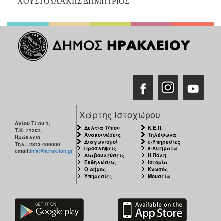
ΧΟΥΣΤΟΥΛΑΚΗΣ ΔΗΜΗΤΡΙΟΣ
Χάρτης Ιστοχώρου
Αγίου Τίτου 1,
Δελτία Τύπου
Κ.Ε.Π.
Τ.Κ. 71202,
Ανακοινώσεις
Τηλέφωνα
Ηράκλειο
Διαγωνισμοί
e-Υπηρεσίες
Τηλ.: 2813-409000
Προσλήψεις
e-Αιτήματα
email:
info@heraklion.gr
Διαβουλεύσεις
Η Πόλη
Εκδηλώσεις
Ιστορία
Ο Δήμος
Κνωσός
Υπηρεσίες
Μουσεία