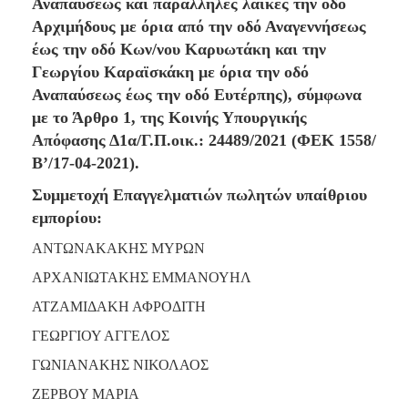
2018
Αναπαύσεως και παράλληλες λαϊκές την οδό
Αρχιμήδους με όρια από την οδό Αναγεννήσεως
2017
έως την οδό Κων/νου Καρυωτάκη και την
2016
Γεωργίου Καραϊσκάκη με όρια την οδό
2015
Αναπαύσεως έως την οδό Ευτέρπης), σύμφωνα
2013
με το Άρθρο 1, της Κοινής Υπουργικής
2012
Απόφασης Δ1α/Γ.Π.οικ.: 24489/2021 (ΦΕΚ 1558/
Β’/17-04-2021).
2011
2010
Συμμετοχή Επαγγελματιών πωλητών υπαίθριου
εμπορίου:
2006
ΑΝΤΩΝΑΚΑΚΗΣ ΜΥΡΩΝ
ΑΡΧΑΝΙΩΤΑΚΗΣ ΕΜΜΑΝΟΥΗΛ
ΑΤΖΑΜΙΔΑΚΗ ΑΦΡΟΔΙΤΗ
Ο
ΤΟΠΟΣ
ΓΕΩΡΓΙΟΥ ΑΓΓΕΛΟΣ
ΜΑΣ
ΓΩΝΙΑΝΑΚΗΣ ΝΙΚΟΛΑΟΣ
ΠΟΛΙΤΙΣΜΟΣ
ΖΕΡΒΟΥ ΜΑΡΙΑ