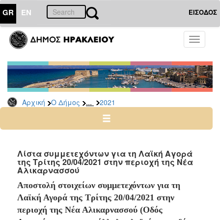
GR
EN
ΕΙΣΟΔΟΣ
Ο
Toggle
ΔΗΜΟΣ
navigati
Δελτία
Τύπου
Αρχείο
...
Αρχική
Ο Δήμος
2021
2026
2025
2024
2023
Λίστα συμμετεχόντων για τη Λαϊκή Αγορά
της Τρίτης 20/04/2021 στην περιοχή της Νέα
2022
Αλικαρνασσού
2021
Αποστολή στοιχείων συμμετεχόντων για τη
2020
Λαϊκή Αγορά της Τρίτης 20/04/2021 στην
2019
περιοχή της Νέα Αλικαρνασσού (Οδός