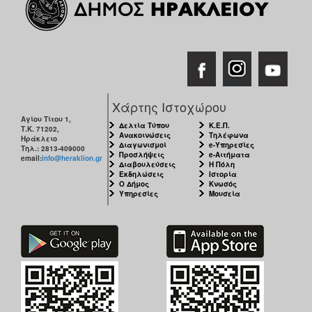
Χάρτης Ιστοχώρου
Αγίου Τίτου 1,
Δελτία Τύπου
Κ.Ε.Π.
Τ.Κ. 71202,
Ανακοινώσεις
Τηλέφωνα
Ηράκλειο
Διαγωνισμοί
e-Υπηρεσίες
Τηλ.: 2813-409000
Προσλήψεις
e-Αιτήματα
email:
info@heraklion.gr
Διαβουλεύσεις
Η Πόλη
Εκδηλώσεις
Ιστορία
Ο Δήμος
Κνωσός
Υπηρεσίες
Μουσεία