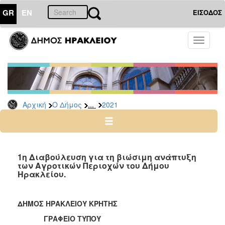
GR
EN
ΕΙΣΟΔΟΣ
Ο
Toggle
ΔΗΜΟΣ
navigati
Δελτία
Τύπου
Αρχείο
...
Αρχική
Ο Δήμος
2021
2026
2025
2024
2023
1η Διαβούλευση για τη βιώσιμη ανάπτυξη
των Αγροτικών Περιοχών του Δήμου
2022
Ηρακλείου.
2021
2020
ΔΗΜΟΣ ΗΡΑΚΛΕΙΟΥ ΚΡΗΤΗΣ
2019
ΓΡΑΦΕΙΟ ΤΥΠΟΥ