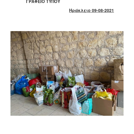
2018
ΓΡΑΦΕΙΟ ΤΥΠΟΥ
2017
Ηράκλειο 09-08-2021
2016
2015
2013
2012
2011
2010
2006
Ο
ΤΟΠΟΣ
ΜΑΣ
ΠΟΛΙΤΙΣΜΟΣ