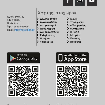
Χάρτης Ιστοχώρου
Αγίου Τίτου 1,
Δελτία Τύπου
Κ.Ε.Π.
Τ.Κ. 71202,
Ανακοινώσεις
Τηλέφωνα
Ηράκλειο
Διαγωνισμοί
e-Υπηρεσίες
Τηλ.: 2813-409000
Προσλήψεις
e-Αιτήματα
email:
info@heraklion.gr
Διαβουλεύσεις
Η Πόλη
Εκδηλώσεις
Ιστορία
Ο Δήμος
Κνωσός
Υπηρεσίες
Μουσεία