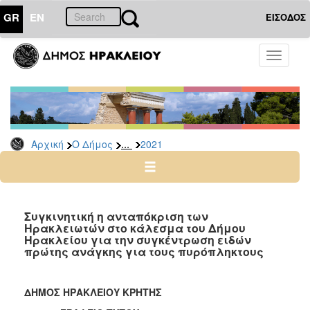
GR
EN
ΕΙΣΟΔΟΣ
Ο
Toggle
ΔΗΜΟΣ
navigati
Δελτία
Τύπου
Αρχείο
...
Αρχική
Ο Δήμος
2021
2026
2025
2024
2023
Συγκινητική η ανταπόκριση των
Ηρακλειωτών στο κάλεσμα του Δήμου
2022
Ηρακλείου για την συγκέντρωση ειδών
2021
πρώτης ανάγκης για τους πυρόπληκτους
2020
2019
ΔΗΜΟΣ ΗΡΑΚΛΕΙΟΥ ΚΡΗΤΗΣ