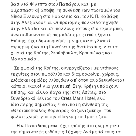
βασιλιά Φίλιππο στου Παπάγου, και, με
ριζοσπαστική άποψη, τη σύνθεση των προτομών του
Νίκου Ξυλούρη στο Ηράκλειο και του Κ. Π. Καβάφη
στην Αλεξάνδρεια. Οι προτομές που φιλοτέχνησε
στην Ελλάδα και σε πολλούς τόπους στο εξωτερικό,
συναριθμούνται σε περισσότερες από εξήντα.
Επίσης, έχει δημιουργήσει μνημειακά γλυπτά
αφιερωμένα στη Γυναίκα της Αντίστασης, για τα
χωριά της Κρήτης, Σκούρβουλα, Κρουσώνας και
Μαγαρικάρι.
Σε χωριά της Κρήτης, συνεργάζεται με ντόπιους
τεχνίτες στον πωρόλιθο και διαμορφώνει χώρους.
Διδάσκει ομάδες λιθοξόων απ’ όπου αναδεικνύονται
κάποιοι ικανοί για γλυπτική. Στην Κρήτη υπάρχουν,
επίσης, και άλλα έργα της: στις Ασίτες, στο
Συνεδριακό Κέντρο του Creta Maris Hotel, ενώ
ιδιαίτερης σημασίας είναι και η σύνθεσή της
«Θεοτοκόπουλος-Κορνάρος-Καζαντζάκης», που
φιλοτέχνησε για την «Παγκρήτια Τράπεζα».
Η κ. Παπαδοπεράκη έχει επίσης στο ενεργητικό
της σημαντικές εκδόσεις Τέχνης: Ανάμεσά τους τα