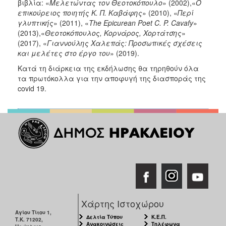
βιβλία: «
Μελετώντας τον Θεοτοκόπουλο
» (2002),«
Ο
επικούρειος ποιητής Κ. Π. Καβάφης
» (2010), «
Περί
γλυπτικής
» (2011), «
The Epicurean Poet C. P. Cavafy
»
(2013),«
Θεοτοκόπουλος, Κορνάρος, Χορτάτσης
»
(2017), «
Γιαννούλης Χαλεπάς: Προσωπικές σχέσεις
και μελέτες στο έργο του
» (2019).
Κατά τη διάρκεια της εκδήλωσης θα τηρηθούν όλα
τα πρωτόκολλα για την αποφυγή της διασποράς της
covid 19.
Χάρτης Ιστοχώρου
Αγίου Τίτου 1,
Δελτία Τύπου
Κ.Ε.Π.
Τ.Κ. 71202,
Ανακοινώσεις
Τηλέφωνα