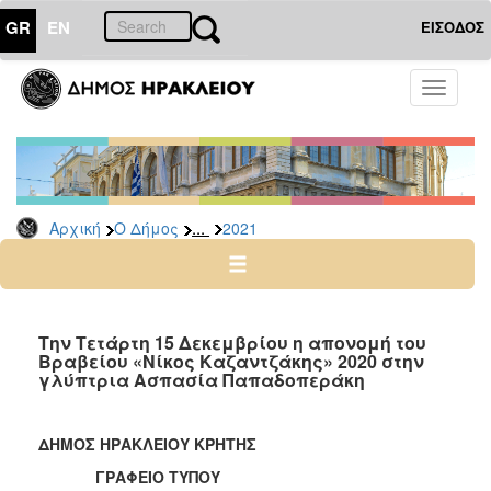
GR
EN
ΕΙΣΟΔΟΣ
Ο
Toggle
ΔΗΜΟΣ
navigati
Δελτία
Τύπου
Αρχείο
...
Αρχική
Ο Δήμος
2021
2026
2025
2024
2023
Την Τετάρτη 15 Δεκεμβρίου η απονομή του
Βραβείου «Νίκος Καζαντζάκης» 2020 στην
2022
γλύπτρια Ασπασία Παπαδοπεράκη
2021
2020
ΔΗΜΟΣ ΗΡΑΚΛΕΙΟΥ ΚΡΗΤΗΣ
2019
ΓΡΑΦΕΙΟ ΤΥΠΟΥ