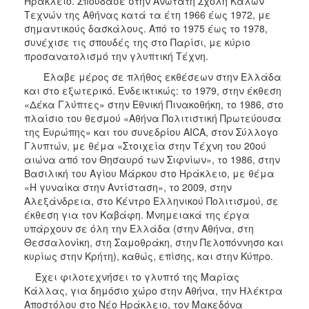
Ηράκλειο. Σπούδασε στην Ανωτάτη Σχολή Καλών
Τεχνών της Αθήνας κατά τα έτη 1966 έως 1972, με
σημαντικούς δασκάλους. Από το 1975 έως το 1978,
συνέχισε τις σπουδές της στο Παρίσι, με κύριο
προσανατολισμό την γλυπτική Τέχνη.
Έλαβε μέρος σε πλήθος εκθέσεων στην Ελλάδα
και στο εξωτερικό. Ενδεικτικώς: το 1979, στην έκθεση
«Δέκα Γλύπτες» στην Εθνική Πινακοθήκη, το 1986, στο
πλαίσιο του θεσμού «Αθήνα Πολιτιστική Πρωτεύουσα
της Ευρώπης» και του συνεδρίου AICA, στον Σύλλογο
Γλυπτών, με θέμα «Στοιχεία στην Τέχνη του 20ού
αιώνα από τον Θησαυρό των Σιφνίων», το 1986, στην
Βασιλική του Αγίου Μάρκου στο Ηράκλειο, με θέμα
«Η γυναίκα στην Αντίσταση», το 2009, στην
Αλεξάνδρεια, στο Κέντρο Ελληνικού Πολιτισμού, σε
έκθεση για τον Καβάφη. Μνημειακά της έργα
υπάρχουν σε όλη την Ελλάδα (στην Αθήνα, στη
Θεσσαλονίκη, στη Σαμοθράκη, στην Πελοπόννησο και
κυρίως στην Κρήτη), καθώς, επίσης, και στην Κύπρο.
Έχει φιλοτεχνήσει το γλυπτό της Μαρίας
Κάλλας, για δημόσιο χώρο στην Αθήνα, την Ηλέκτρα
Αποστόλου στο Νέο Ηράκλειο, τον Μακεδόνα