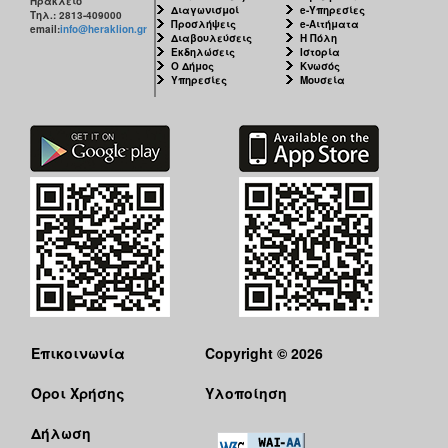
Ηράκλειο
Διαγωνισμοί
e-Υπηρεσίες
Τηλ.: 2813-409000
Προσλήψεις
e-Αιτήματα
email:
info@heraklion.gr
Διαβουλεύσεις
Η Πόλη
Εκδηλώσεις
Ιστορία
Ο Δήμος
Κνωσός
Υπηρεσίες
Μουσεία
Επικοινωνία
Copyright © 2026
Όροι Χρήσης
Υλοποίηση
Δήλωση