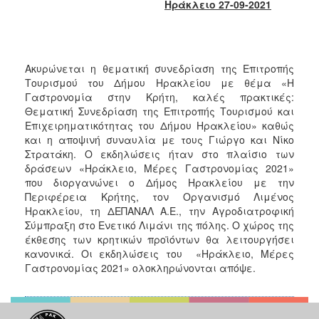
2018
Ηράκλειο 27-09-2021
2017
2016
2015
Ακυρώνεται η θεματική συνεδρίαση της Επιτροπής
Τουρισμού του Δήμου Ηρακλείου με θέμα «Η
2013
Γαστρονομία στην Κρήτη, καλές πρακτικές:
2012
Θεματική Συνεδρίαση της Επιτροπής Τουρισμού και
Επιχειρηματικότητας του Δήμου Ηρακλείου» καθώς
2011
και η αποψινή συναυλία με τους Γιώργο και Νίκο
2010
Στρατάκη. Ο εκδηλώσεις ήταν στο πλαίσιο των
δράσεων «Ηράκλειο, Μέρες Γαστρονομίας 2021»
2006
που διοργανώνει ο Δήμος Ηρακλείου με την
Περιφέρεια Κρήτης, τον Οργανισμό Λιμένος
Ηρακλείου, τη ΔΕΠΑΝΑΛ Α.Ε., την Αγροδιατροφική
Σύμπραξη στο Ενετικό Λιμάνι της πόλης. Ο χώρος της
έκθεσης των κρητικών προϊόντων θα λειτουργήσει
Ο
ΤΟΠΟΣ
κανονικά. Οι εκδηλώσεις του «Ηράκλειο, Μέρες
ΜΑΣ
Γαστρονομίας 2021» ολοκληρώνονται απόψε.
ΠΟΛΙΤΙΣΜΟΣ