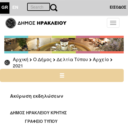
GR
EN
ΕΙΣΟΔΟΣ
Ο
Toggle
ΔΗΜΟΣ
navigati
Δελτία
Τύπου
Αρχείο
Αρχική
Ο Δήμος
Δελτία Τύπου
Αρχείο
2026
2021
2025
2024
2023
2022
Ακύρωση εκδηλώσεων
2021
2020
ΔΗΜΟΣ ΗΡΑΚΛΕΙΟΥ ΚΡΗΤΗΣ
2019
ΓΡΑΦΕΙΟ ΤΥΠΟΥ