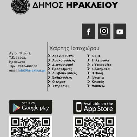
ΑΝΘΕΚΤΙΚΗ
ΠΟΛΗ
Χάρτης Ιστοχώρου
Αγίου Τίτου 1,
Δελτία Τύπου
Κ.Ε.Π.
Τ.Κ. 71202,
Ανακοινώσεις
Τηλέφωνα
Ηράκλειο
Διαγωνισμοί
e-Υπηρεσίες
Τηλ.: 2813-409000
Προσλήψεις
e-Αιτήματα
email:
info@heraklion.gr
Διαβουλεύσεις
Η Πόλη
Εκδηλώσεις
Ιστορία
Ο Δήμος
Κνωσός
Υπηρεσίες
Μουσεία