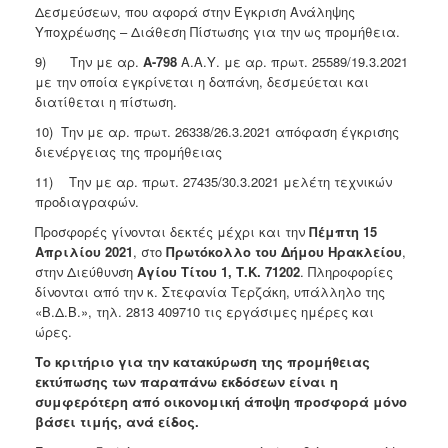
Δεσμεύσεων, που αφορά στην Έγκριση Ανάληψης
Υποχρέωσης – Διάθεση Πίστωσης για την ως προμήθεια.
9) Την με αρ.
Α-798
Α.Α.Υ. με αρ. πρωτ. 25589/19.3.2021
με την οποία εγκρίνεται η δαπάνη, δεσμεύεται και
διατίθεται η πίστωση.
10) Την με αρ. πρωτ. 26338/26.3.2021 απόφαση έγκρισης
διενέργειας της προμήθειας
11) Την με αρ. πρωτ. 27435/30.3.2021 μελέτη τεχνικών
προδιαγραφών.
Προσφορές γίνονται δεκτές μέχρι και την
Πέμπτη 15
Απριλίου 2021
, στο
Πρωτόκολλο του Δήμου Ηρακλείου
,
στην Διεύθυνση
Αγίου Τίτου 1, Τ.Κ. 71202
. Πληροφορίες
δίνονται από την κ. Στεφανία Τερζάκη, υπάλληλο της
«Β.Δ.Β.», τηλ. 2813 409710 τις εργάσιμες ημέρες και
ώρες.
Το κριτήριο για την κατακύρωση της προμήθειας
εκτύπωσης των παραπάνω εκδόσεων είναι η
συμφερότερη από οικονομική άποψη προσφορά μόνο
βάσει τιμής, ανά είδος.