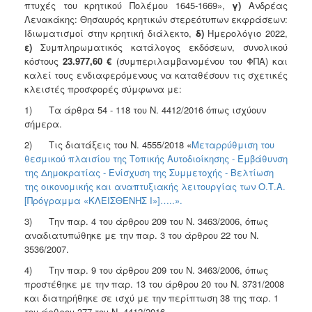
2018
πτυχές του κρητικού Πολέμου 1645-1669»,
γ)
Ανδρέας
Λενακάκης: Θησαυρός κρητικών στερεότυπων εκφράσεων:
2017
Ιδιωματισμοί στην κρητική διάλεκτο,
δ)
Ημερολόγιο 2022,
2016
ε)
Συμπληρωματικός κατάλογος εκδόσεων, συνολικού
κόστους
23.977,60 €
(συμπεριλαμβανομένου του ΦΠΑ) και
2015
καλεί τους ενδιαφερόμενους να καταθέσουν τις σχετικές
2013
κλειστές προσφορές σύμφωνα με:
2012
1) Τα άρθρα 54 - 118 του Ν. 4412/2016 όπως ισχύουν
σήμερα.
2011
2) Τις διατάξεις του Ν. 4555/2018 «
Μεταρρύθμιση του
2010
θεσμικού πλαισίου της Τοπικής Αυτοδιοίκησης - Εμβάθυνση
2006
της Δημοκρατίας - Ενίσχυση της Συμμετοχής - Βελτίωση
της οικονομικής και αναπτυξιακής λειτουργίας των Ο.Τ.Α.
[Πρόγραμμα «ΚΛΕΙΣΘΕΝΗΣ Ι»]…..».
3) Την παρ. 4 του άρθρου 209 του Ν. 3463/2006, όπως
αναδιατυπώθηκε με την παρ. 3 του άρθρου 22 του Ν.
Ο
ΤΟΠΟΣ
3536/2007.
ΜΑΣ
4) Την παρ. 9 του άρθρου 209 του Ν. 3463/2006, όπως
προστέθηκε με την παρ. 13 του άρθρου 20 του Ν. 3731/2008
ΠΟΛΙΤΙΣΜΟΣ
και διατηρήθηκε σε ισχύ με την περίπτωση 38 της παρ. 1
του άρθρου 377 του Ν. 4412/2016.