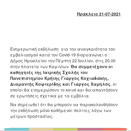
2018
2017
Ηράκλειο 21-07-2021
2016
2015
2013
2012
Ενημερωτική εκδήλωση για την αναγκαιότητα του
2011
εμβολιασμού κατά του Covid-19 διοργανώνει ο
Δήμος Ηρακλείου την Πέμπτη 22 Ιουλίου, στις 20.00
2010
στην πλατεία των Καμινίων.
Θα συμμετέχουν οι
2006
καθηγητές της Ιατρικής Σχολής του
Πανεπιστημίου Κρήτης Γιώργος Κοχιαδάκης,
Διαμαντής Κοφτερίδης και Γιώργος Χαμηλός
, οι
οποίοι θα ενημερώσουν το κοινό και θα απαντήσουν
σε ερωτήσεις σχετικά με τα εμβόλια.
Ο
ΤΟΠΟΣ
Να σημειωθεί ότι θα μπορούν να παρακολουθήσουν
ΜΑΣ
την εκδήλωση μόνο καθήμενοι πολίτες λόγω των
μέτρων προστασίας.
ΠΟΛΙΤΙΣΜΟΣ