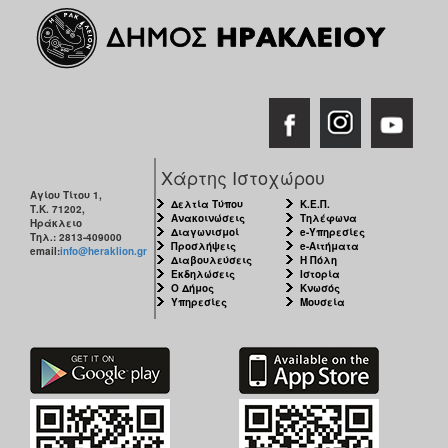
ΑΝΘΕΚΤΙΚΗ
ΠΟΛΗ
Χάρτης Ιστοχώρου
Αγίου Τίτου 1,
Δελτία Τύπου
Κ.Ε.Π.
Τ.Κ. 71202,
Ανακοινώσεις
Τηλέφωνα
Ηράκλειο
Διαγωνισμοί
e-Υπηρεσίες
Τηλ.: 2813-409000
Προσλήψεις
e-Αιτήματα
email:
info@heraklion.gr
Διαβουλεύσεις
Η Πόλη
Εκδηλώσεις
Ιστορία
Ο Δήμος
Κνωσός
Υπηρεσίες
Μουσεία