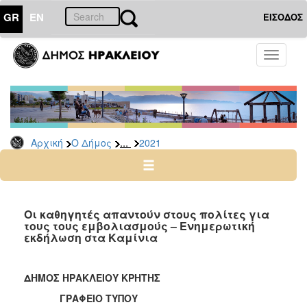
GR
EN
ΕΙΣΟΔΟΣ
Ο
Toggle
ΔΗΜΟΣ
navigati
Δελτία
Τύπου
Αρχείο
...
Αρχική
Ο Δήμος
2021
2026
2025
2024
2023
Οι καθηγητές απαντούν στους πολίτες για
τους τους εμβολιασμούς – Ενημερωτική
2022
εκδήλωση στα Καμίνια
2021
2020
ΔΗΜΟΣ ΗΡΑΚΛΕΙΟΥ ΚΡΗΤΗΣ
2019
ΓΡΑΦΕΙΟ ΤΥΠΟΥ