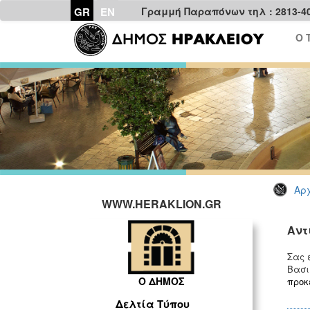
GR
EN
Γραμμή Παραπόνων τηλ : 2813-4
Ο 
Αρχ
WWW.HERAKLION.GR
Αντ
Σας 
Βασι
Ο ΔΗΜΟΣ
προκ
Δελτία Τύπου