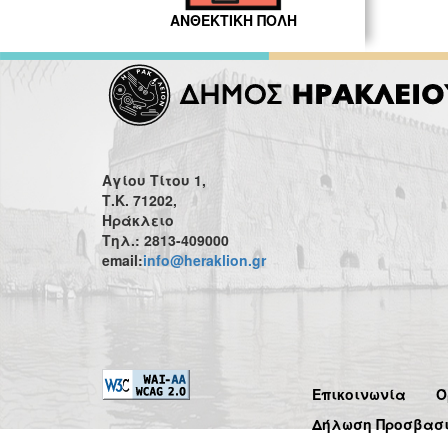
ΑΝΘΕΚΤΙΚΗ ΠΟΛΗ
Αγίου Τίτου 1,
Τ.Κ. 71202,
Ηράκλειο
Τηλ.: 2813-409000
email:
info@heraklion.gr
Επικοινωνία
Ό
Δήλωση Προσβασ