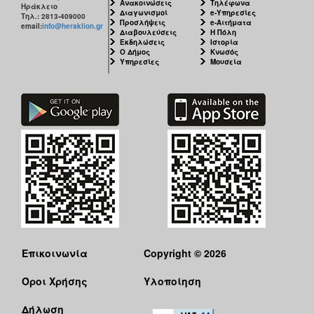
Ανακοινώσεις
Τηλέφωνα
Ηράκλειο
Διαγωνισμοί
e-Υπηρεσίες
Τηλ.: 2813-409000
Προσλήψεις
e-Αιτήματα
email:
info@heraklion.gr
Διαβουλεύσεις
Η Πόλη
Εκδηλώσεις
Ιστορία
Ο Δήμος
Κνωσός
Υπηρεσίες
Μουσεία
Επικοινωνία
Copyright © 2026
Όροι Χρήσης
Υλοποίηση
Δήλωση