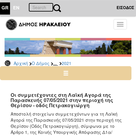
GR
EN
ΕΙΣΟΔΟΣ
Ο
Toggle
ΔΗΜΟΣ
navigati
Δελτία
Τύπου
Αρχείο
...
Αρχική
Ο Δήμος
2021
2026
2025
2024
2023
Οι συμμετέχοντες στη Λαϊκή Αγορά της
Παρασκευής 07/05/2021 στην περιοχή της
2022
Θερίσου - οδός Πετρακογιώργη
2021
Αποστολή στοιχείων συμμετεχόντων για τη Λαϊκή
2020
Αγορά της Παρασκευής 07/05/2021 στην περιοχή της
Θερίσου (Οδός Πετρακογιώργη), σύμφωνα με το
2019
Άρθρο 1, της Κοινής Υπουργικής Απόφασης Δ1α/