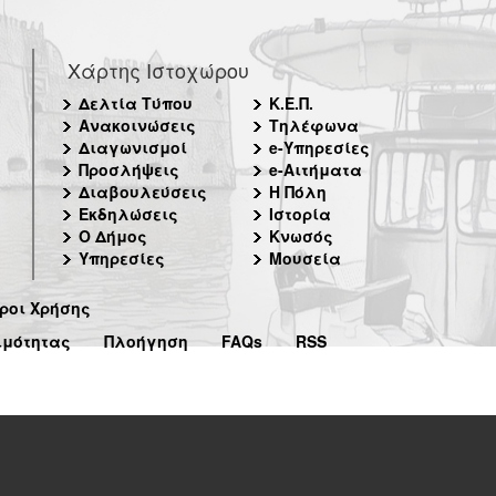
Χάρτης Ιστοχώρου
Δελτία Τύπου
Κ.Ε.Π.
Ανακοινώσεις
Τηλέφωνα
Διαγωνισμοί
e-Υπηρεσίες
Προσλήψεις
e-Αιτήματα
Διαβουλεύσεις
Η Πόλη
Εκδηλώσεις
Ιστορία
Ο Δήμος
Κνωσός
Υπηρεσίες
Μουσεία
ροι Χρήσης
ιμότητας
Πλοήγηση
FAQs
RSS