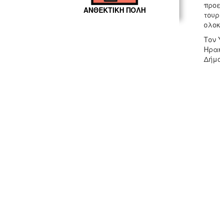
προε
ΑΝΘΕΚΤΙΚΗ ΠΟΛΗ
τουρ
ολοκ
Τον 
Ηρακ
Δήμο