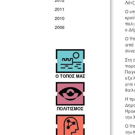
2012
Λότζ
2011
Ο υπ
κρού
2010
πολι
2006
ο Δή
Ο Υπ
από 
συνε
Στη 
παρο
Παγκ
Ο ΤΟΠΟΣ ΜΑΣ
εξελ
μια 
θαλ
Η πρ
Δημο
ΠΟΛΙΤΙΣΜΟΣ
Ηρακ
την 
Ο Υπ
την 