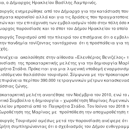
ια, ο Δήμαρχος Ηρακλείου Βασίλης Λαμπρινός.
ουργός ενημερώθηκε από τον Δήμαρχο για την κατάσταση που 
σματα κορονοϊού αλλά και για τις δράσεις που πραγματοποιε
τών και την επιτάχυνση των εμβολιασμών τόσο στην πόλη όσο 
μαρχος παρουσίασε και το σποτ του Δήμου Ηρακλείου το οποίο
ουργός Τουρισμού από την πλευρά του επισήμανε ότι ο εμβολ
την πανδημία τονίζοντας ταυτόχρονα ότι η προσπάθεια για τη
χής.
συνέχεια ακολούθησε στην αίθουσα «Ελευθέριος Βενιζέλος» τ
υσίαση της προκαταρκτικής μελέτης για την δημιουργία Μαρ
ρήτιο Στάδιο. Πρόκειται για μια λιμενική υποδομή εναρμονισ
ισσόμενου θαλάσσιου τουρισμού. Σύμφωνα με την προκαταρκτ
επιφάνεια περίπου 390.000 τετραγωνικών μέτρων κατασκευασ
άσσιας ζώνης.
οκαταρκτική μελέτη ανατέθηκε τον Νοέμβριο του 2010, ενώ το 
τικό Συμβούλιο η δημιουργία – χωροθέτηση Μαρίνας Λιμενικ
λείου μπροστά από το Παγκρήτιο Στάδιο. Τον Ιούνιο του 2018 
Χωροθέτηση της Μαρίνας με προϋπόθεση την αποχωροθέτηση τη
ουργός Τουρισμού αμέσως μετά την παρουσίαση ανέφερε ότι 
Κρήτη συμπληρώνοντας ότι ο σχεδιασμός του Δήμου ευθυγραμμί