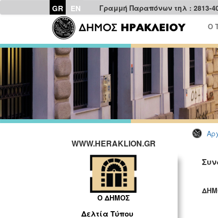
GR
EN
Γραμμή Παραπόνων τηλ : 2813-4
Ο 
Αρχ
WWW.HERAKLION.GR
Συν
ΔΗΜ
Ο ΔΗΜΟΣ
ΓΡ
Δελτία Τύπου