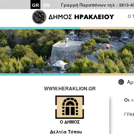
GR
EN
Γραμμή Παραπόνων τηλ : 2813-4
Ο 
Αρ
WWW.HERAKLION.GR
Οι 
ΓΡΑ
Ο ΔΗΜΟΣ
Δελτία Τύπου