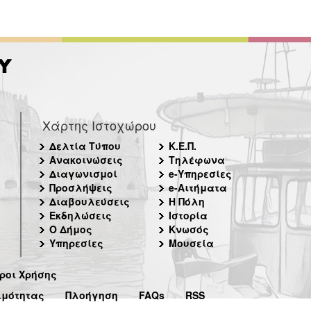
Χάρτης Ιστοχώρου
Δελτία Τύπου
Κ.Ε.Π.
Ανακοινώσεις
Τηλέφωνα
Διαγωνισμοί
e-Υπηρεσίες
Προσλήψεις
e-Αιτήματα
Διαβουλεύσεις
Η Πόλη
Εκδηλώσεις
Ιστορία
Ο Δήμος
Κνωσός
Υπηρεσίες
Μουσεία
ροι Χρήσης
ιμότητας
Πλοήγηση
FAQs
RSS