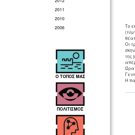
2012
2011
2010
Το ε
2006
(τύμ
θέατ
Οι τ
σκην
της 
απέρ
Ώρα 
Γενι
Ο ΤΟΠΟΣ ΜΑΣ
H πα
ΠΟΛΙΤΙΣΜΟΣ