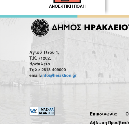
ΑΝΘΕΚΤΙΚΗ ΠΟΛΗ
Αγίου Τίτου 1,
Τ.Κ. 71202,
Ηράκλειο
Τηλ.: 2813-409000
email:
info@heraklion.gr
Επικοινωνία
Ό
Δήλωση Προσβασ