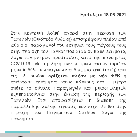
2018
2017
Ηράκλειο 18-06-2021
2016
2015
Στην κεντρική λαϊκή αγορά στην περιοχή των
2013
Πατελών (Οικόπεδο Λυδάκη) επιστρέφουν πλέον από
αύριο οι παραγωγοί που έστηναν τους πάγκους τους
2012
στην περιοχή του Παγκρητίου Σταδίου κάθε Σάββατο,
2011
λόγω των μέτρων προστασίας κατά της πανδημίας
COVID-19. Με τη λήξη των μέτρων αυτών (όριζαν
2010
μείωση 50% των πάγκων και 5 μέτρα απόσταση) από
2006
τις 15 Ιουνίου
ορίζεται πλέον με νέο ΦΕΚ
η
απόσταση ανάμεσα στους πάγκους στο 1 μέτρο
οπότε το σύνολο παραγωγών και μικροπωλητών
εξυπηρετούνται στην έκταση της περιοχής των
Πατελών. Έτσι αποφασίζεται η διακοπή της
Ο
παράλληλης λαϊκής αγοράς που είχε στηθεί στην
ΤΟΠΟΣ
περιοχή του Παγκρητίου Σταδίου λόγω της
ΜΑΣ
πανδημίας.
ΠΟΛΙΤΙΣΜΟΣ