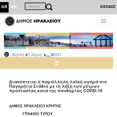
GR
EN
ΕΙΣΟΔΟΣ
Ο
Toggle
ΔΗΜΟΣ
navigati
Δελτία
Τύπου
Αρχείο
...
Αρχική
Ο Δήμος
2021
2026
2025
2024
2023
Διακόπτεται η παράλληλη λαϊκή αγορά στο
Παγκρήτιο Στάδιο με τη λήξη των μέτρων
2022
προστασίας κατά της πανδημίας COVID-19
2021
2020
ΔΗΜΟΣ ΗΡΑΚΛΕΙΟΥ ΚΡΗΤΗΣ
2019
ΓΡΑΦΕΙΟ ΤΥΠΟΥ