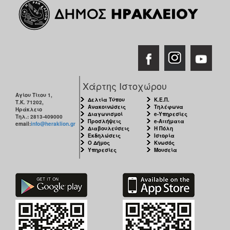
ΑΝΘΕΚΤΙΚΗ
ΠΟΛΗ
Χάρτης Ιστοχώρου
Αγίου Τίτου 1,
Δελτία Τύπου
Κ.Ε.Π.
Τ.Κ. 71202,
Ανακοινώσεις
Τηλέφωνα
Ηράκλειο
Διαγωνισμοί
e-Υπηρεσίες
Τηλ.: 2813-409000
Προσλήψεις
e-Αιτήματα
email:
info@heraklion.gr
Διαβουλεύσεις
Η Πόλη
Εκδηλώσεις
Ιστορία
Ο Δήμος
Κνωσός
Υπηρεσίες
Μουσεία