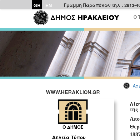
GR
EN
Γραμμή Παραπόνων τηλ : 2813-4
Ο 
Αρχ
WWW.HERAKLION.GR
Λίσ
της
Απο
Θερ
Ο ΔΗΜΟΣ
1887
Δελτία Τύπου