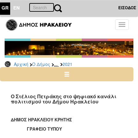
GR
EN
ΕΙΣΟΔΟΣ
Ο
Toggle
ΔΗΜΟΣ
navigati
Δελτία
Τύπου
Αρχείο
...
Αρχική
Ο Δήμος
2021
2026
2025
2024
2023
O Στέλιος Πετράκης στο ψηφιακό κανάλι
πολιτισμού του Δήμου Ηρακλείου
2022
2021
ΔΗΜΟΣ ΗΡΑΚΛΕΙΟΥ ΚΡΗΤΗΣ
2020
ΓΡΑΦΕΙΟ ΤΥΠΟΥ
2019