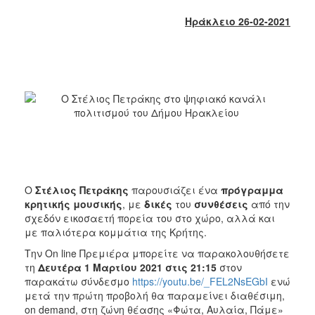
2018
Ηράκλειο 2
6
-02-2021
2017
2016
2015
2013
2012
2011
2010
2006
Ο
Στέλιος Πετράκης
παρουσιάζει ένα
πρόγραμμα
κρητικής μουσικής
, με
δικές
του
συνθέσεις
από την
σχεδόν εικοσαετή πορεία του στο χώρο, αλλά και
με παλιότερα κομμάτια της Κρήτης.
Ο
ΤΟΠΟΣ
Την On line Πρεμιέρα μπορείτε να παρακολουθήσετε
ΜΑΣ
τη
Δευτέρα 1 Μαρτίου 2021 στις 21:15
στον
παρακάτω σύνδεσμο
https://youtu.be/_FEL2NsEGbI
ενώ
ΠΟΛΙΤΙΣΜΟΣ
μετά την πρώτη προβολή θα παραμείνει διαθέσιμη,
on demand, στη ζώνη θέασης «Φώτα, Αυλαία, Πάμε»