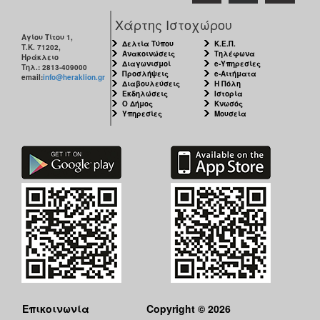
Χάρτης Ιστοχώρου
Αγίου Τίτου 1,
Δελτία Τύπου
Κ.Ε.Π.
Τ.Κ. 71202,
Ανακοινώσεις
Τηλέφωνα
Ηράκλειο
Διαγωνισμοί
e-Υπηρεσίες
Τηλ.: 2813-409000
Προσλήψεις
e-Αιτήματα
email:
info@heraklion.gr
Διαβουλεύσεις
Η Πόλη
Εκδηλώσεις
Ιστορία
Ο Δήμος
Κνωσός
Υπηρεσίες
Μουσεία
Επικοινωνία
Copyright © 2026