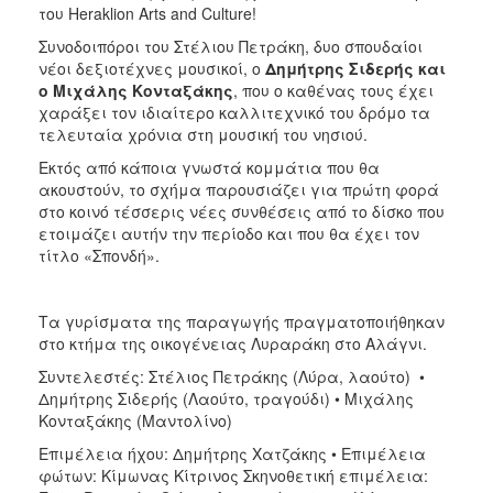
του Heraklion Arts and Culture!
ΑΝΘΕΚΤΙΚΗ
ΠΟΛΗ
Συνοδοιπόροι του Στέλιου Πετράκη, δυο σπουδαίοι
νέοι δεξιοτέχνες μουσικοί, ο
Δημήτρης Σιδερής και
ο Μιχάλης Κονταξάκης
, που ο καθένας τους έχει
χαράξει τον ιδιαίτερο καλλιτεχνικό του δρόμο τα
τελευταία χρόνια στη μουσική του νησιού.
Εκτός από κάποια γνωστά κομμάτια που θα
ακουστούν, το σχήμα παρουσιάζει για πρώτη φορά
στο κοινό τέσσερις νέες συνθέσεις από το δίσκο που
ετοιμάζει αυτήν την περίοδο και που θα έχει τον
τίτλο «Σπονδή».
Τα γυρίσματα της παραγωγής πραγματοποιήθηκαν
στο κτήμα της οικογένειας Λυραράκη στο Αλάγνι.
Συντελεστές: Στέλιος Πετράκης (Λύρα, λαούτο) •
Δημήτρης Σιδερής (Λαούτο, τραγούδι) • Μιχάλης
Κονταξάκης (Μαντολίνο)
Επιμέλεια ήχου: Δημήτρης Χατζάκης • Επιμέλεια
φώτων: Κίμωνας Κίτρινος Σκηνοθετική επιμέλεια: