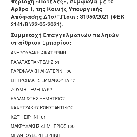
περιοχή «Πατέλες», σύμφωνα με το
2018
Άρθρο 1, της Κοινής Υπουργικής
2017
Απόφασης Δ1α/Γ.Π.οικ.: 31950/2021 (ΦΕΚ
2016
2141/Β’/22-05-2021).
2015
Συμμετοχή Επαγγελματιών πωλητών
2013
υπαίθριου εμπορίου:
2012
ΑΝΔΡΟΥΛΑΚΗ ΑΙΚΑΤΕΡΙΝΗ
2011
ΓΑΛΑΤΑΣ ΠΑΝΤΕΛΗΣ 54
2010
ΓΑΡΕΦΑΛΑΚΗ ΑΙΚΑΤΕΡΙΝΗ 06
2006
ΕΠΙΤΡΟΠΑΚΗΣ ΕΜΜΑΝΟΥΗΛ 47
ΖΟΥΜΗ ΓΕΩΡΓΙΑ 52
ΚΑΛΑΜΙΩΤΗΣ ΔΗΜΗΤΡΙΟΣ
Ο
ΚΑΦΕΤΖΑΚΗΣ ΚΩΝΣΤΑΝΤΙΝΟΣ
ΤΟΠΟΣ
ΜΑΣ
ΚΩΤΗ ΕΙΡΗΝΗ 81
ΜΑΚΡΥΔΑΚΗΣ ΔΗΜΗΤΡΙΟΣ 120
ΠΟΛΙΤΙΣΜΟΣ
ΜΠΑΝΤΟΥΒΕΡΗ ΕΙΡΗΝΗ