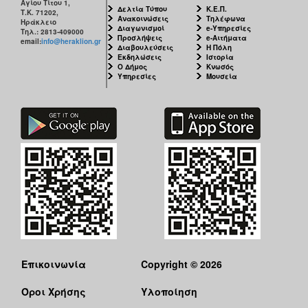
Αγίου Τίτου 1,
Δελτία Τύπου
Κ.Ε.Π.
Τ.Κ. 71202,
Ανακοινώσεις
Τηλέφωνα
Ηράκλειο
Διαγωνισμοί
e-Υπηρεσίες
Τηλ.: 2813-409000
Προσλήψεις
e-Αιτήματα
email:
info@heraklion.gr
Διαβουλεύσεις
Η Πόλη
Εκδηλώσεις
Ιστορία
Ο Δήμος
Κνωσός
Υπηρεσίες
Μουσεία
Επικοινωνία
Copyright © 2026
Όροι Χρήσης
Υλοποίηση