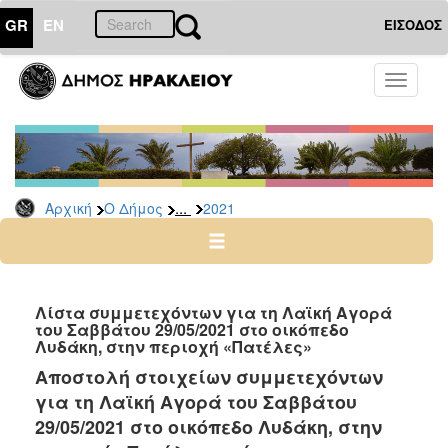
GR
EN
ΕΙΣΟΔΟΣ
Ο
Toggle
ΔΗΜΟΣ
navigati
Δελτία
Τύπου
Αρχείο
...
Αρχική
Ο Δήμος
2021
2026
2025
2024
2023
Λίστα συμμετεχόντων για τη Λαϊκή Αγορά
του Σαββάτου 29/05/2021 στο οικόπεδο
2022
Λυδάκη, στην περιοχή «Πατέλες»
2021
Αποστολή στοιχείων συμμετεχόντων
2020
για τη Λαϊκή Αγορά του Σαββάτου
2019
29/05/2021 στο οικόπεδο Λυδάκη, στην