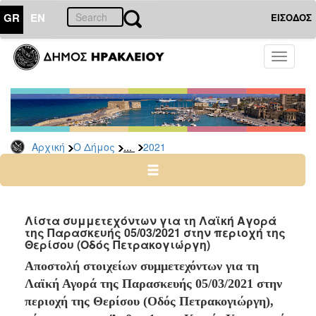
GR
EN
ΕΙΣΟΔΟΣ
Ο
Toggle
ΔΗΜΟΣ
navigati
Δελτία
Τύπου
Αρχείο
...
Αρχική
Ο Δήμος
2021
2026
2025
2024
2023
Λίστα συμμετεχόντων για τη Λαϊκή Αγορά
της Παρασκευής 05/03/2021 στην περιοχή της
2022
Θερίσου (Οδός Πετρακογιώργη)
2021
Αποστολή στοιχείων συμμετεχόντων για τη
2020
Λαϊκή Αγορά της Παρασκευής 05/03/2021 στην
2019
περιοχή της Θερίσου (Οδός Πετρακογιώργη),