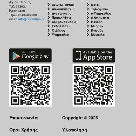
Αγίου Τίτου 1,
Δελτία Τύπου
Κ.Ε.Π.
Τ.Κ. 71202,
Ανακοινώσεις
Τηλέφωνα
Ηράκλειο
Διαγωνισμοί
e-Υπηρεσίες
Τηλ.: 2813-409000
Προσλήψεις
e-Αιτήματα
email:
info@heraklion.gr
Διαβουλεύσεις
Η Πόλη
Εκδηλώσεις
Ιστορία
Ο Δήμος
Κνωσός
Υπηρεσίες
Μουσεία
Επικοινωνία
Copyright © 2026
Όροι Χρήσης
Υλοποίηση