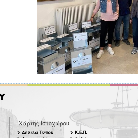
Χάρτης Ιστοχώρου
Δελτία Τύπου
Κ.Ε.Π.