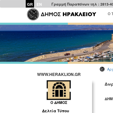
GR
EN
Γραμμή Παραπόνων τηλ : 2813-4
Ο 
Αρχ
WWW.HERAKLION.GR
Δωρ
ΔΗΜ
Ο ΔΗΜΟΣ
ΓΡ
Δελτία Τύπου