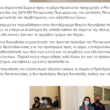
ια σημαντική δωρεά προς το Δήμο Ηρακλείου προχώρησε ο Ρο
αιγίδα της 2470 RD Ροταριανής Περιφέρειας του Διεθνούς Ρότ
μετώπιση του προβλήματος των αδέσποτων ζώων.
εκριμένα παραδόθηκαν στην Αντιδήμαρχο Μαρία Καναβάκη ποτί
ες το επόμενο διάστημα θα τοποθετηθούν σε σημεία της πόλη
 εθελοντές όσο και το αρμόδιο τμήμα του δήμου.
ρία Καναβάκη ευχαρίστησε την ιδρυτική πρόεδρο του Ροταριαν
α Χριστοδουλακη για την προσφορά προς το Δήμο, επισημαίνον
σθητοποίηση των πολιτών αλλά και τη συμβολή των εθελοντικ
έλεσμα.. Παράλληλα σημειώθηκε από όλους ότι και το προσωπι
ήτημα, καταβάλει μεγάλη προσπάθεια.
 παράδοση του εξοπλισμού έδωσαν ακόμη το παρόν η Πρόεδρο
α Χουστουλάκη, η Αντιπρόεδρος Μαίρη Λατσούδη, καθώς και το