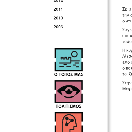
2012
Σε μ
2011
την 
2010
αντι
2006
Συγκ
οποί
τόσο
Η κυ
Λίτσ
ευαι
αποτ
το ζ
Ο ΤΟΠΟΣ ΜΑΣ
Στην
Μαρί
ΠΟΛΙΤΙΣΜΟΣ