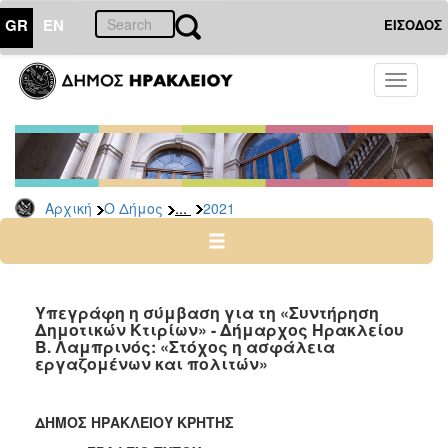
GR
EN
ΕΙΣΟΔΟΣ
Ο
Toggle
ΔΗΜΟΣ
navigati
Δελτία
Τύπου
Αρχείο
...
Αρχική
Ο Δήμος
2021
2026
2025
2024
2023
Υπεγράφη η σύμβαση για τη «Συντήρηση
Δημοτικών Κτιρίων» - Δήμαρχος Ηρακλείου
2022
Β. Λαμπρινός: «Στόχος η ασφάλεια
2021
εργαζομένων και πολιτών»
2020
2019
ΔΗΜΟΣ ΗΡΑΚΛΕΙΟΥ ΚΡΗΤΗΣ