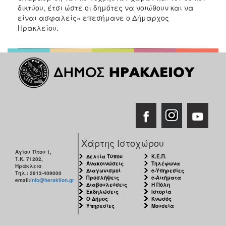
δικτύου, έτσι ώστε οι δημότες να νοιώθουν και να
είναι ασφαλείς» επεσήμανε ο Δήμαρχος
Ηρακλείου.
Χάρτης Ιστοχώρου
Αγίου Τίτου 1,
Δελτία Τύπου
Κ.Ε.Π.
Τ.Κ. 71202,
Ανακοινώσεις
Τηλέφωνα
Ηράκλειο
Διαγωνισμοί
e-Υπηρεσίες
Τηλ.: 2813-409000
Προσλήψεις
e-Αιτήματα
email:
info@heraklion.gr
Διαβουλεύσεις
Η Πόλη
Εκδηλώσεις
Ιστορία
Ο Δήμος
Κνωσός
Υπηρεσίες
Μουσεία