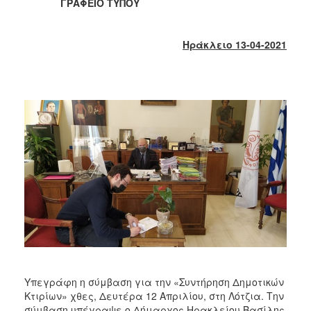
2018
ΓΡΑΦΕΙΟ ΤΥΠΟΥ
2017
2016
Ηράκλειο 13-04-2021
2015
2013
2012
2011
2010
2006
Ο
ΤΟΠΟΣ
ΜΑΣ
Υπεγράφη η σύμβαση για την «Συντήρηση Δημοτικών
ΠΟΛΙΤΙΣΜΟΣ
Κτιρίων» χθες, Δευτέρα 12 Απριλίου, στη Λότζια. Την
σύμβαση υπέγραψε ο Δήμαρχος Ηρακλείου Βασίλης