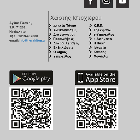
Χάρτης Ιστοχώρου
Αγίου Τίτου 1,
Δελτία Τύπου
Κ.Ε.Π.
Τ.Κ. 71202,
Ανακοινώσεις
Τηλέφωνα
Ηράκλειο
Διαγωνισμοί
e-Υπηρεσίες
Τηλ.: 2813-409000
Προσλήψεις
e-Αιτήματα
email:
info@heraklion.gr
Διαβουλεύσεις
Η Πόλη
Εκδηλώσεις
Ιστορία
Ο Δήμος
Κνωσός
Υπηρεσίες
Μουσεία