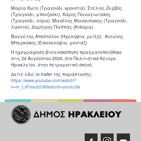
Μαρία Κώτη (Τραγούδι, κρουστά), Στέλιος Ζερβός
(Τραγούδι, μπουζούκι), Χάρης Παναγιωτάκης
(Τραγούδι, λύρα), Μανόλης Μανουσάκης (Τραγούδι,
λαούτο), Δημήτρης Παππάς (Κιθάρα)
Βαγγέλης Αποστόλου (Ηχοληψία, μείξη), Αντώνης
Μπερκάκης (Εικονοληψία, μοντάζ)
Η ηχογράφηση-βιντεοσκόπηση πραγματοποιήθηκε
στις 24 Αυγούστου 2020, στο Πολιτιστικό Κέντρο
Ηρακλείου, στην πειραματική σκηνή.
Δείτε εδώ το trailer της παράστασης:
https://www.youtube.com/watch?
v=m_LsFesutzU&feature=youtu.be