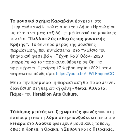
ΑΝΘΕΚΤΙΚΗ
ΠΟΛΗ
Το
μουσικό σχήμα Καραβάνι
έρχεται στο
ψηφιακό κανάλι πολιτισμού του Δήμου Ηρακλείου
με σκοπό να μας ταξιδέψει μέσα από τις μουσικές
του στις
"Πολλαπλές εκδοχές της μουσικής
Κρήτης".
Το δεύτερο μέρος της μουσικής
παράστασης που εντάσσεται στο πλαίσιο του
ψηφιακού φεστιβάλ «Τέχνη Καθ’ Οδόν» 2020
μπορείτε να το παρακολουθήσετε σε On line
πρεμιέρα τη Τετάρτη 17 Φεβρουαρίου 2021 στον
παρακάτω σύνδεσμο:
https://youtu.be/--WLFnqomCQ
.
Μετά την πρεμιέρα η παράσταση θα παραμείνει
διαθέσιμή στη θεματική ζώνη
«Φώτα, Αυλαία,
Πάμε»
του
Heraklion
Arts
Culture
.
Τέσσερις μεστές
και
ξεχωριστές φωνές
που στη
διαδρομή από τη
λύρα
στο
μπουζούκι
και από την
κιθάρα
στο
λαούτο
φωτίζουν μουσικούς τόπους,
όπως η
Κρήτη
, η
Θράκη
, η
Σμύρνη
και ο
Πειραιάς
,