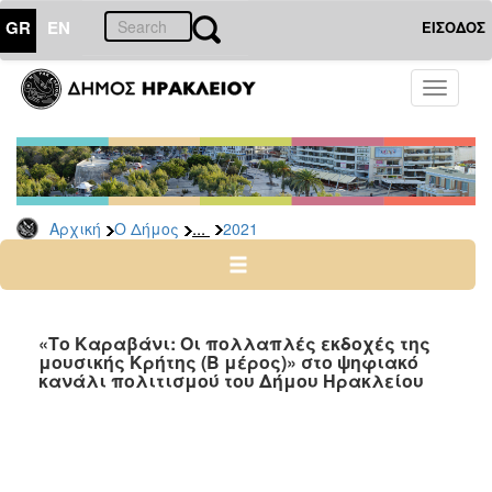
GR
EN
ΕΙΣΟΔΟΣ
Ο
Toggle
ΔΗΜΟΣ
navigati
Δελτία
Τύπου
Αρχείο
...
Αρχική
Ο Δήμος
2021
2026
2025
2024
2023
«Το Καραβάνι: Οι πολλαπλές εκδοχές της
μουσικής Κρήτης (Β μέρος)» στο ψηφιακό
2022
κανάλι πολιτισμού του Δήμου Ηρακλείου
2021
2020
2019