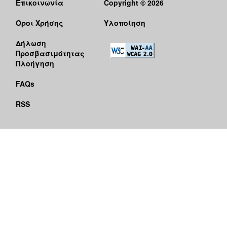
Επικοινωνία
Copyright © 2026
Όροι Χρήσης
Υλοποίηση
Δήλωση
Προσβασιμότητας
Πλοήγηση
FAQs
RSS