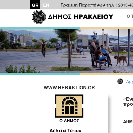
GR
EN
Γραμμή Παραπόνων τηλ : 2813-4
Ο 
Αρχ
WWW.HERAKLION.GR
«Εν
προ
Ο ΔΗΜΟΣ
ΔΗΜ
ΓΡ
Δελτία Τύπου