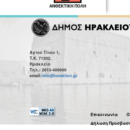
ΑΝΘΕΚΤΙΚΗ ΠΟΛΗ
Αγίου Τίτου 1,
Τ.Κ. 71202,
Ηράκλειο
Τηλ.: 2813-409000
email:
info@heraklion.gr
Επικοινωνία
Ό
Δήλωση Προσβασ