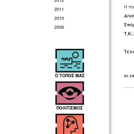
2012
Η πα
2011
Δ/νσ
2010
Σπύρ
2006
Τ.Κ.
Τέλ
Ο ΤΟΠΟΣ ΜΑΣ
οι ε
ΠΟΛΙΤΙΣΜΟΣ