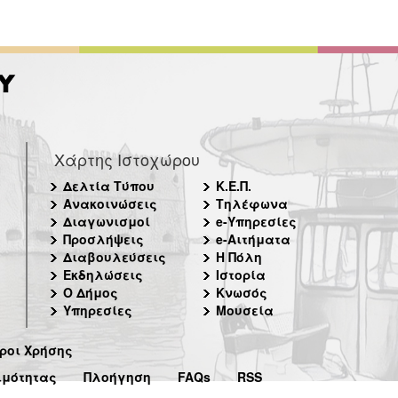
Χάρτης Ιστοχώρου
Δελτία Τύπου
Κ.Ε.Π.
Ανακοινώσεις
Τηλέφωνα
Διαγωνισμοί
e-Υπηρεσίες
Προσλήψεις
e-Αιτήματα
Διαβουλεύσεις
Η Πόλη
Εκδηλώσεις
Ιστορία
Ο Δήμος
Κνωσός
Υπηρεσίες
Μουσεία
ροι Χρήσης
ιμότητας
Πλοήγηση
FAQs
RSS