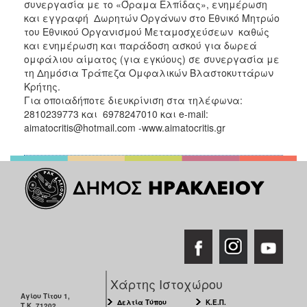
συνεργασία με το «Όραμα Ελπίδας», ενημέρωση
και εγγραφή Δωρητών Οργάνων στο Εθνικό Μητρώο
του Εθνικού Οργανισμού Μεταμοσχεύσεων καθώς
και ενημέρωση και παράδοση ασκού για δωρεά
ομφάλιου αίματος (για εγκύους) σε συνεργασία με
τη Δημόσια Τράπεζα Ομφαλικών Βλαστοκυττάρων
Κρήτης.
Για οποιαδήποτε διευκρίνιση στα τηλέφωνα:
2810239773 και 6978247010 και e-mail:
aimatocritis@hotmail.com -www.aimatocritis.gr
Χάρτης Ιστοχώρου
Αγίου Τίτου 1,
Δελτία Τύπου
Κ.Ε.Π.
Τ.Κ. 71202,