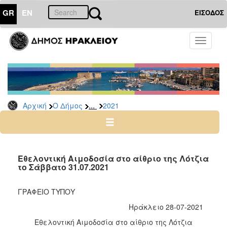
GR
EN
ΕΙΣΟΔΟΣ
Ο
Toggle
ΔΗΜΟΣ
navigati
Δελτία
Τύπου
Αρχείο
...
Αρχική
Ο Δήμος
2021
2026
2025
2024
2023
Εθελοντική Αιμοδοσία στο αίθριο της Λότζια
το Σάββατο 31.07.2021
2022
2021
ΓΡΑΦΕΙΟ ΤΥΠΟΥ
2020
Ηράκλειο 28-07-2021
2019
Εθελοντική Αιμοδοσία στο αίθριο της Λότζια