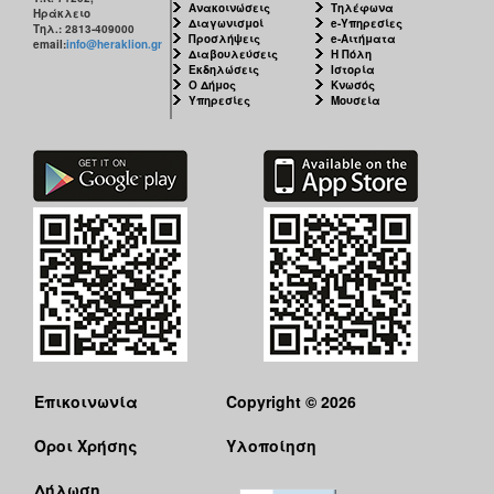
Ανακοινώσεις
Τηλέφωνα
Ηράκλειο
Διαγωνισμοί
e-Υπηρεσίες
Τηλ.: 2813-409000
Προσλήψεις
e-Αιτήματα
email:
info@heraklion.gr
Διαβουλεύσεις
Η Πόλη
Εκδηλώσεις
Ιστορία
Ο Δήμος
Κνωσός
Υπηρεσίες
Μουσεία
Επικοινωνία
Copyright © 2026
Όροι Χρήσης
Υλοποίηση
Δήλωση