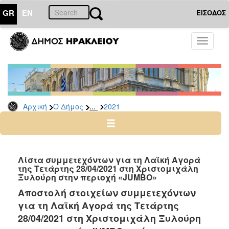
GR
EN
ΕΙΣΟΔΟΣ
Ο
Toggle
ΔΗΜΟΣ
navigati
Δελτία
Τύπου
Αρχείο
...
Αρχική
Ο Δήμος
2021
2026
2025
2024
2023
Λίστα συμμετεχόντων για τη Λαϊκή Αγορά
της Τετάρτης 28/04/2021 στη Χριστομιχάλη
2022
Ξυλούρη στην περιοχή «JUMBO»
2021
Αποστολή στοιχείων συμμετεχόντων
2020
για τη Λαϊκή Αγορά της Τετάρτης
2019
28/04/2021 στη Χριστομιχάλη Ξυλούρη