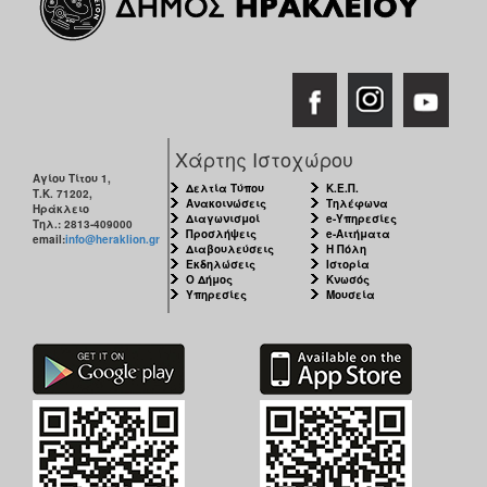
Χάρτης Ιστοχώρου
Αγίου Τίτου 1,
Δελτία Τύπου
Κ.Ε.Π.
Τ.Κ. 71202,
Ανακοινώσεις
Τηλέφωνα
Ηράκλειο
Διαγωνισμοί
e-Υπηρεσίες
Τηλ.: 2813-409000
Προσλήψεις
e-Αιτήματα
email:
info@heraklion.gr
Διαβουλεύσεις
Η Πόλη
Εκδηλώσεις
Ιστορία
Ο Δήμος
Κνωσός
Υπηρεσίες
Μουσεία