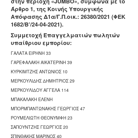
στην περιοχή «JUMBO», σύμφωνα με το
2018
Άρθρο 1, της Κοινής Υπουργικής
2017
Απόφασης Δ1α/Γ.Π.οικ.: 26380/2021 (ΦΕΚ
2016
1682/Β’/24-04-2021).
2015
Συμμετοχή Επαγγελματιών πωλητών
2013
υπαίθριου εμπορίου:
2012
ΓΑΛΑΤΑ ΕΙΡΗΝΗ 33
2011
ΓΑΡΕΦΑΛΑΚΗ ΑΙΚΑΤΕΡΙΝΗ 39
2010
ΚΥΡΚΙΜΤΖΗΣ ΑΝΤΩΝΙΟΣ 10
2006
ΜΕΡΚΟΥΛΙΔΗΣ ΔΗΜΗΤΡΙΟΣ 29
ΜΕΡΚΟΥΛΙΔΟΥ ΑΓΓΕΛΑ 114
ΜΠΑΚΑΛΑΚΗ ΕΛΕΝΗ
Ο
ΜΠΟΡΜΠΑΝΤΩΝΑΚΗΣ ΓΕΩΡΓΙΟΣ 47
ΤΟΠΟΣ
ΜΑΣ
ΡΟΥΜΕΛΙΩΤΗ ΘΕΟΝΥΜΦΗ 23
ΣΑΠΟΥΝΤΖΗΣ ΓΕΩΡΓΙΟΣ 20
ΠΟΛΙΤΙΣΜΟΣ
ΣΠΙΝΘΑΚΗΣ ΜΑΡΙΝΟΣ 40