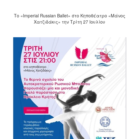
2018
2017
Το «Imperial Russian Ballet» στο Κηποθέατρο «Μάνος
2016
Χατζιδάκις» την Τρίτη 27 Ιουλίου
2015
2013
2012
2011
2010
2006
Ο
ΤΟΠΟΣ
ΜΑΣ
ΠΟΛΙΤΙΣΜΟΣ