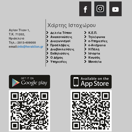
Χάρτης Ιστοχώρου
Αγίου Τίτου 1,
Δελτία Τύπου
Κ.Ε.Π.
Τ.Κ. 71202,
Ανακοινώσεις
Τηλέφωνα
Ηράκλειο
Διαγωνισμοί
e-Υπηρεσίες
Τηλ.: 2813-409000
Προσλήψεις
e-Αιτήματα
email:
info@heraklion.gr
Διαβουλεύσεις
Η Πόλη
Εκδηλώσεις
Ιστορία
Ο Δήμος
Κνωσός
Υπηρεσίες
Μουσεία