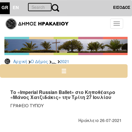
GR
EN
ΕΙΣΟΔΟΣ
Ο
Toggle
ΔΗΜΟΣ
navigati
Δελτία
Τύπου
Αρχείο
...
Αρχική
Ο Δήμος
2021
2026
2025
2024
2023
Το «Imperial Russian Ballet» στο Κηποθέατρο
«Μάνος Χατζιδάκις» την Τρίτη 27 Ιουλίου
2022
ΓΡΑΦΕΙΟ ΤΥΠΟΥ
2021
2020
Ηράκλειο 26-07-2021
2019