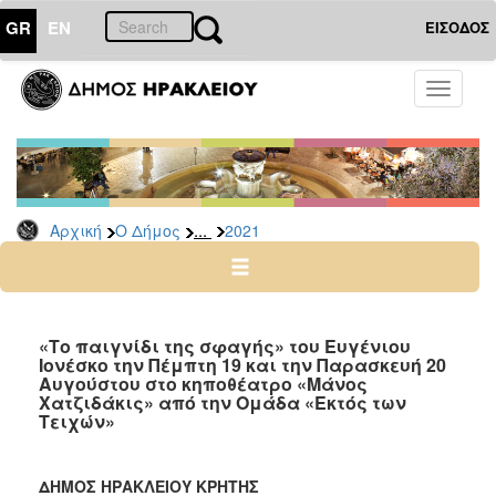
GR
EN
ΕΙΣΟΔΟΣ
Ο
Toggle
ΔΗΜΟΣ
navigati
Δελτία
Τύπου
Αρχείο
...
Αρχική
Ο Δήμος
2021
2026
2025
2024
2023
«Το παιγνίδι της σφαγής» του Ευγένιου
Ιονέσκο την Πέμπτη 19 και την Παρασκευή 20
2022
Αυγούστου στο κηποθέατρο «Μάνος
2021
Χατζιδάκις» από την Ομάδα «Εκτός των
Τειχών»
2020
2019
ΔΗΜΟΣ ΗΡΑΚΛΕΙΟΥ ΚΡΗΤΗΣ