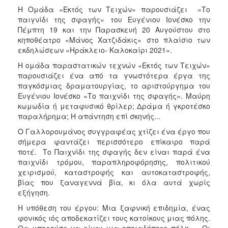
ΑΝΘΕΚΤΙΚΗ
Η Ομάδα «Εκτός των Τειχών» παρουσιάζει «Το
ΠΟΛΗ
παιγνίδι της σφαγής» του Ευγένιου Ιονέσκο την
Πέμπτη 19 και την Παρασκευή 20 Αυγούστου στο
κηποθέατρο «Μάνος Χατζιδάκις» στο πλαίσιο των
εκδηλώσεων «Ηράκλειο- Καλοκαίρι 2021».
Η ομάδα παραστατικών τεχνών «Εκτός των Τειχών»
παρουσιάζει ένα από τα γνωστότερα έργα της
παγκόσμιας δραματουργίας, το αριστούργημα του
Ευγένιου Ιονέσκο «Το παιχνίδι της σφαγής». Μαύρη
κωμωδία ή μεταφυσικό θρίλερ; Δράμα ή γκροτέσκο
παραλήρημα; Η απάντηση επί σκηνής...
Ο Γαλλορουμάνος συγγραφέας χτίζει ένα έργο που
σήμερα φαντάζει περισσότερο επίκαιρο παρά
ποτέ. Το Παιχνίδι της σφαγής δεν είναι παρά ένα
παιχνίδι τρόμου, παραπληροφόρησης, πολιτικού
χειρισμού, καταστροφής και αυτοκαταστροφής,
βίας που ξαναγεννά βία, κι όλα αυτά χωρίς
εξήγηση.
Η υπόθεση του έργου: Μια ξαφνική επιδημία, ένας
φονικός ιός αποδεκατίζει τους κατοίκους μιας πόλης.