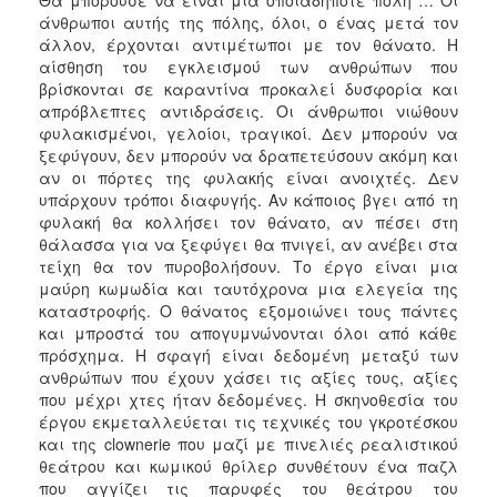
Θα μπορούσε να είναι μια οποιαδήποτε πόλη … Οι
άνθρωποι αυτής της πόλης, όλοι, ο ένας μετά τον
άλλον, έρχονται αντιμέτωποι με τον θάνατο. Η
αίσθηση του εγκλεισμού των ανθρώπων που
βρίσκονται σε καραντίνα προκαλεί δυσφορία και
απρόβλεπτες αντιδράσεις. Οι άνθρωποι νιώθουν
φυλακισμένοι, γελοίοι, τραγικοί. Δεν μπορούν να
ξεφύγουν, δεν μπορούν να δραπετεύσουν ακόμη και
αν οι πόρτες της φυλακής είναι ανοιχτές. Δεν
υπάρχουν τρόποι διαφυγής. Αν κάποιος βγει από τη
φυλακή θα κολλήσει τον θάνατο, αν πέσει στη
θάλασσα για να ξεφύγει θα πνιγεί, αν ανέβει στα
τείχη θα τον πυροβολήσουν. Το έργο είναι μια
μαύρη κωμωδία και ταυτόχρονα μια ελεγεία της
καταστροφής. Ο θάνατος εξομοιώνει τους πάντες
και μπροστά του απογυμνώνονται όλοι από κάθε
πρόσχημα. Η σφαγή είναι δεδομένη μεταξύ των
ανθρώπων που έχουν χάσει τις αξίες τους, αξίες
που μέχρι χτες ήταν δεδομένες. Η σκηνοθεσία του
έργου εκμεταλλεύεται τις τεχνικές του γκροτέσκου
και της clownerie που μαζί με πινελιές ρεαλιστικού
θεάτρου και κωμικού θρίλερ συνθέτουν ένα παζλ
που αγγίζει τις παρυφές του θεάτρου του