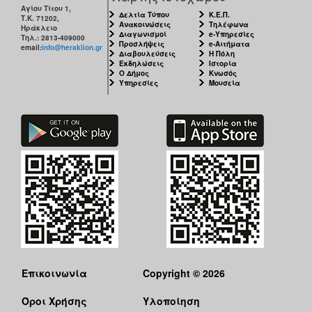
Αγίου Τίτου 1,
Δελτία Τύπου
Κ.Ε.Π.
Τ.Κ. 71202,
Ανακοινώσεις
Τηλέφωνα
Ηράκλειο
Διαγωνισμοί
e-Υπηρεσίες
Τηλ.: 2813-409000
Προσλήψεις
e-Αιτήματα
email:
info@heraklion.gr
Διαβουλεύσεις
Η Πόλη
Εκδηλώσεις
Ιστορία
Ο Δήμος
Κνωσός
Υπηρεσίες
Μουσεία
Επικοινωνία
Copyright © 2026
Όροι Χρήσης
Υλοποίηση