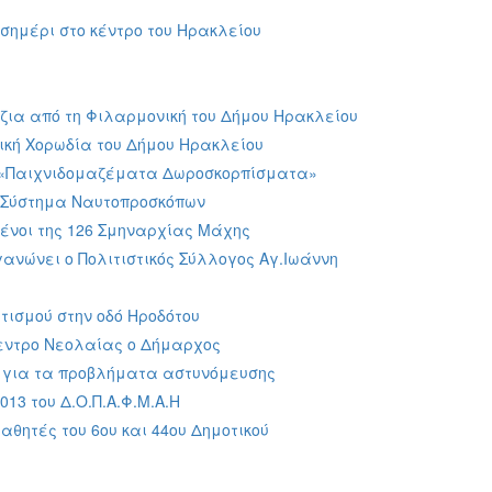
σημέρι στο κέντρο του Ηρακλείου
ζια από τη Φιλαρμονική του Δήμου Ηρακλείου
ική Χορωδία του Δήμου Ηρακλείου
 «Παιχνιδομαζέματα Δωροσκορπίσματα»
ο Σύστημα Ναυτοπροσκόπων
ένοι της 126 Σμηναρχίας Μάχης
γανώνει ο Πολιτιστικός Σύλλογος Αγ.Ιωάννη
ισμού στην οδό Ηροδότου
κεντρο Νεολαίας ο Δήμαρχος
ς για τα προβλήματα αστυνόμευσης
13 του Δ.Ο.Π.Α.Φ.Μ.Α.Η
θητές του 6ου και 44ου Δημοτικού