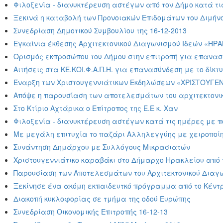
Φιλοξενία - διανυκτέρευση αστέγων από τον Δήμο κατά τ
Ξεκινά η καταβολή των Προνοιακών Επιδομάτων του Διμήνο
Συνεδρίαση Δημοτικού Συμβουλίου της 16-12-2013
Εγκαίνια έκθεσης Αρχιτεκτονικού Διαγωνισμού Ιδεών «ΗΡΑ
Ορισμός εκπροσώπου του Δήμου στην επιτροπή για επανασ
Αιτήσεις στα ΚΕ.ΚΟΙ.Φ.Α.Π.Η. για επανασύνδεση με το δίκ
Έναρξη των Χριστουγεννιάτικων Εκδηλώσεων «ΧΡΙΣΤΟΥΓΕΝ
Απόψε η παρουσίαση των αποτελεσμάτων του αρχιτεκτονικ
Στο Κτίριο Αχτάρικα ο Επίτροπος της Ε.Ε κ. Χαν
Φιλοξενία - διανυκτέρευση αστέγων κατά τις ημέρες με 
Με μεγάλη επιτυχία το παζάρι Αλληλεγγύης με χειροποίητ
Συνάντηση Δημάρχου με Συλλόγους Μικρασιατών
Xριστουγεννιάτικο καραβάκι στο Δήμαρχο Ηρακλείου από 
Παρουσίαση των Αποτελεσμάτων του Αρχιτεκτονικού Διαγω
Ξεκίνησε ένα ακόμη εκπαιδευτκό πρόγραμμα από το Κέντρ
Διακοπή κυκλοφορίας σε τμήμα της οδού Ευρώπης
Συνεδρίαση Οικονομικής Επιτροπής 16-12-13