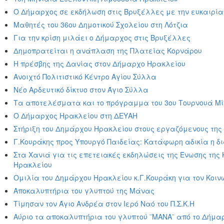
Ο Δήμαρχος σε εκδήλωση στις Βρυξέλλες με την ευκαιρία 
Μαθητές του 36ου Δημοτικού Σχολείου στη Λότζια
Για την κρίση μιλάει ο Δήμαρχος στις Βρυξέλλες
Δημοπρατείται η ανάπλαση της Πλατείας Κορνάρου
Η πρέσβης της Δανίας στον Δήμαρχο Ηρακλείου
Ανοιχτό Πολιτιστικό Κέντρο Αγίου Σύλλα
Νέο Αρδευτικό δίκτυο στον Άγιο Σύλλα
Τα αποτελέσματα και το πρόγραμμα του 3ου Τουρνουά Μ
Ο Δήμαρχος Ηρακλείου στη ΔΕΥΑΗ
Στήριξη του Δημάρχου Ηρακλείου στους εργαζόμενους τη
Γ.Κουράκης προς Υπουργό Παιδείας: Κατάφωρη αδικία η δ
Στα Χανιά για τις επετειακές εκδηλώσεις της Ένωσης της
Ηρακλείου
Ομιλία του Δημάρχου Ηρακλείου κ.Γ.Κουράκη για τον Κοινω
Αποκαλυπτήρια του γλυπτού της Μάνας
Τίμησαν τον Άγιο Ανδρέα στον Ιερό Ναό του Π.Σ.Κ.Η
Αύριο τα αποκαλυπτήρια του γλυπτού ¨ΜΑΝΑ¨ από το Δήμαρ