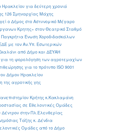
ο Ηρακλείου για δεύτερη χρονιά
ης 126 Σμηναρχίας Μάχης
ργεί ο Δήμος στο Αστυνομικό Μέγαρο
Οργανων Κρητης» στον Θεατρικό Σταθμό
ην Παγκρήτια Ένωση Χοροδιδασκάλων
ΕΔΕ με τον Αν.Υπ. Εσωτερικών
Σκαλάνι από Δήμο και ΔΕΥΑΗ
α για τη φορολόγηση των αγροτεμαχίων
πιθεώρησης για το πρότυπο ISO 9001
του Δήμου Ηρακλείου
η της αγροτικής γης
Πανεπιστημίου Κρήτης κ.Κακλαμάνη
Προστασίας σε Εθελοντικές Ομάδες
υ Δέντρου στην Πλ.Ελευθερίας
Δημόσιας Τάξης κ. Δένδια
θελοντικές Ομάδες από το Δήμο