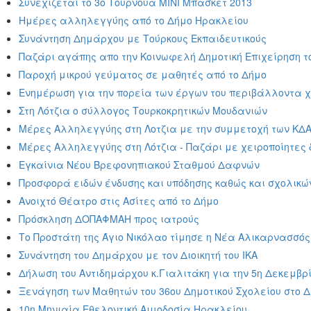
Συνεχίζεται το 3ο Τουρνουά ΜΙΝΙ Μπάσκετ 2013
Ημέρες αλληλεγγύης από το Δήμο Ηρακλείου
Συνάντηση Δημάρχου με Τούρκους Εκπαιδευτικούς
Παζάρι αγάπης απο την Κοινωφελή Δημοτική Επιχείρηση τ
Παροχή μικρού γεύματος σε μαθητές από το Δήμο
Ενημέρωση για την πορεία των έργων του περιβάλλοντα χ
Στη Λότζια ο σύλλογος Τουρκοκρητικών Μουδανιών
Μέρες Αλληλεγγύης στη Λοτζια με την συμμετοχή των ΚΔΑ
Μέρες Αλληλεγγύης στη Λότζια - Παζάρι με χειροποίητες 
Εγκαίνια Νέου Βρεφονηπιακού Σταθμού Δαφνών
Προσφορά ειδών ένδυσης και υπόδησης καθώς και σχολικών 
Ανοιχτό Θέατρο στις Ασίτες από το Δήμο
Πρόσκληση ΔΟΠΑΦΜΑΗ προς ιατρούς
Το Προστάτη της Άγιο Νικόλαο τίμησε η Νέα Αλικαρνασσός
Συνάντηση του Δημάρχου με τον Διοικητή του ΙΚΑ
Δήλωση του Αντιδημάρχου κ.Γιαλιτάκη για την 5η Δεκεμβ
Ξενάγηση των Μαθητών του 36ου Δημοτικού Σχολείου στο 
10η Μηνιαία Εθελοντική Αιμοδοσία Ηρακλείου