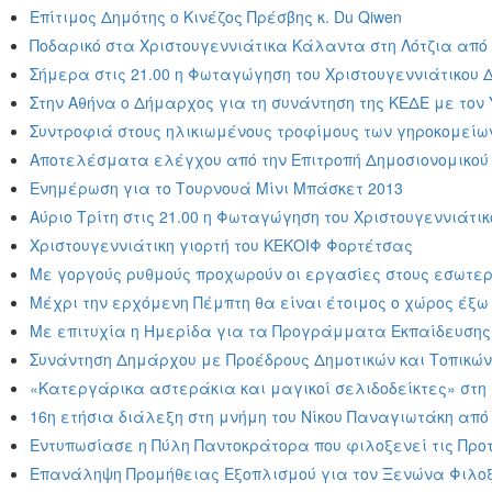
Επίτιμος Δημότης ο Κινέζος Πρέσβης κ. Du Qiwen
Ποδαρικό στα Χριστουγεννιάτικα Κάλαντα στη Λότζια από 
Σήμερα στις 21.00 η Φωταγώγηση του Χριστουγεννιάτικου 
Στην Αθήνα ο Δήμαρχος για τη συνάντηση της ΚΕΔΕ με τον
Συντροφιά στους ηλικιωμένους τροφίμους των γηροκομείων 
Αποτελέσματα ελέγχου από την Επιτροπή Δημοσιονομικού Ε
Ενημέρωση για το Τουρνουά Μίνι Μπάσκετ 2013
Αύριο Τρίτη στις 21.00 η Φωταγώγηση του Χριστουγεννιάτι
Χριστουγεννιάτικη γιορτή του ΚΕΚΟΙΦ Φορτέτσας
Με γοργούς ρυθμούς προχωρούν οι εργασίες στους εσωτερι
Μέχρι την ερχόμενη Πέμπτη θα είναι έτοιμος ο χώρος έξω 
Με επιτυχία η Ημερίδα για τα Προγράμματα Εκπαίδευσης Ε
Συνάντηση Δημάρχου με Προέδρους Δημοτικών και Τοπικών
«Κατεργάρικα αστεράκια και μαγικοί σελιδοδείκτες» στη 
16η ετήσια διάλεξη στη μνήμη του Νίκου Παναγιωτάκη από 
Εντυπωσίασε η Πύλη Παντοκράτορα που φιλοξενεί τις Προτ
Επανάληψη Προμήθειας Εξοπλισμού για τον Ξενώνα Φιλο