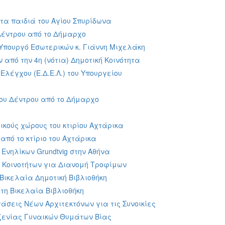
τα παιδιά του Αγίου Σπυρίδωνα
Δέντρου από το Δήμαρχο
 Υπουργό Εσωτερικών κ. Γιάννη Μιχελάκη
από την 4η (νότια) Δημοτική Κοινότητα
λέγχου (Ε.Δ.Ε.Λ.) του Υπουργείου
κου Δέντρου από το Δήμαρχο
κούς χώρους του κτιρίου Αχτάρικα
από το κτίριο του Αχτάρικα
νηλίκων Grundtvig στην Αθήνα
 Kοινοτήτων για Διανομή Τροφίμων
Βικελαία Δημοτική Βιβλιοθήκη
τη Βικελαία Βιβλιοθήκη
άσεις Νέων Αρχιτεκτόνων για τις Συνοικίες
ξενίας Γυναικών Θυμάτων Βίας