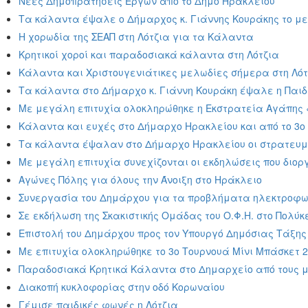
Νέες Δημοπρατήσεις Έργων από το Δήμο Ηρακλείου
Τα κάλαντα έψαλε ο Δήμαρχος κ. Γιάννης Κουράκης το με
Η χορωδία της ΣΕΑΠ στη Λότζια για τα Κάλαντα
Κρητικοί χοροί και παραδοσιακά κάλαντα στη Λότζια
Κάλαντα και Χριστουγενιάτικες μελωδίες σήμερα στη Λότ
Τα κάλαντα στο Δήμαρχο κ. Γιάννη Κουράκη έψαλε η Παιδ
Με μεγάλη επιτυχία ολοκληρώθηκε η Εκστρατεία Αγάπης
Κάλαντα και ευχές στο Δήμαρχο Ηρακλείου και από το 3
Τα κάλαντα έψαλαν στο Δήμαρχο Ηρακλείου οι στρατευμ
Με μεγάλη επιτυχία συνεχίζονται οι εκδηλώσεις που διορ
Αγώνες Πόλης για όλους την Άνοιξη στο Ηράκλειο
Συνεργασία του Δημάρχου για τα προβλήματα ηλεκτροφωτ
Σε εκδήλωση της Σκακιστικής Ομάδας του Ο.Φ.Η. στο Πολύ
Επιστολή του Δημάρχου προς τον Υπουργό Δημόσιας Τάξη
Με επιτυχία ολοκληρώθηκε το 3o Τουρνουά Μίνι Μπάσκετ 20
Παραδοσιακά Κρητικά Κάλαντα στο Δημαρχείο από τους μα
Διακοπή κυκλοφορίας στην οδό Κορωναίου
Γέμισε παιδικές φωνές η Λότζια