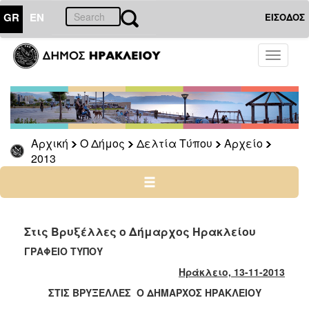
GR
EN
ΕΙΣΟΔΟΣ
Ο
Toggle
ΔΗΜΟΣ
navigati
Δελτία
Τύπου
Αρχείο
Αρχική
Ο Δήμος
Δελτία Τύπου
Αρχείο
2026
2013
2025
2024
2023
2022
Στις Βρυξέλλες ο Δήμαρχος Ηρακλείου
2021
ΓΡΑΦΕΙΟ ΤΥΠΟΥ
2020
Ηράκλειο, 13-11-2013
2019
ΣΤΙΣ ΒΡΥΞΕΛΛΕΣ Ο ΔΗΜΑΡΧΟΣ ΗΡΑΚΛΕΙΟΥ