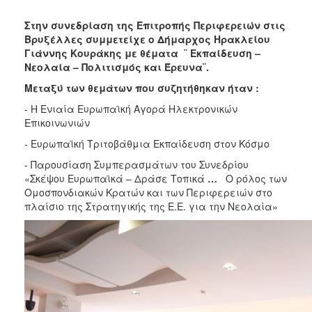
2018
2017
Στην συνεδρίαση της Επιτροπής Περιφερειών στις
Βρυξέλλες συμμετείχε ο Δήμαρχος Ηρακλείου
2016
Γιάννης Κουράκης με θέματα ¨ Εκπαίδευση –
2015
Νεολαία – Πολιτισμός και Έρευνα¨.
2013
Μεταξύ των θεμάτων που συζητήθηκαν ήταν :
2012
- Η Ενιαία Ευρωπαϊκή Αγορά Ηλεκτρονικών
Επικοινωνιών
2011
- Ευρωπαϊκή Τριτοβάθμια Εκπαίδευση στον Κόσμο
2010
- Παρουσίαση Συμπερασμάτων του Συνεδρίου
2006
«Σκέψου Ευρωπαϊκά – Δράσε Τοπικά
…
Ο ρόλος των
Ομοσπονδιακών Κρατών και των Περιφερειών στο
πλαίσιο της Στρατηγικής της Ε.Ε. για την Νεολαία»
Ο
ΤΟΠΟΣ
ΜΑΣ
ΠΟΛΙΤΙΣΜΟΣ