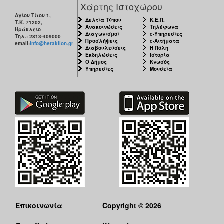
Χάρτης Ιστοχώρου
Αγίου Τίτου 1,
Δελτία Τύπου
Κ.Ε.Π.
Τ.Κ. 71202,
Ανακοινώσεις
Τηλέφωνα
Ηράκλειο
Διαγωνισμοί
e-Υπηρεσίες
Τηλ.: 2813-409000
Προσλήψεις
e-Αιτήματα
email:
info@heraklion.gr
Διαβουλεύσεις
Η Πόλη
Εκδηλώσεις
Ιστορία
Ο Δήμος
Κνωσός
Υπηρεσίες
Μουσεία
Επικοινωνία
Copyright © 2026