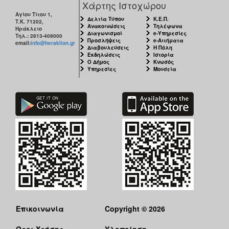
Χάρτης Ιστοχώρου
ΑΝΘΕΚΤΙΚΗ
ΠΟΛΗ
Αγίου Τίτου 1,
Δελτία Τύπου
Κ.Ε.Π.
Τ.Κ. 71202,
Ανακοινώσεις
Τηλέφωνα
Ηράκλειο
Διαγωνισμοί
e-Υπηρεσίες
Τηλ.: 2813-409000
Προσλήψεις
e-Αιτήματα
email:
info@heraklion.gr
Διαβουλεύσεις
Η Πόλη
Εκδηλώσεις
Ιστορία
Ο Δήμος
Κνωσός
Υπηρεσίες
Μουσεία
Επικοινωνία
Copyright © 2026
Όροι Χρήσης
Υλοποίηση