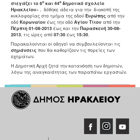
2018
ο
ο
στεγάζει το 6
και 44
δημοτικό σχολείο
Ηρακλείου
» ,
δόθηκε άδεια για την διακοπή της
2017
κυκλοφορίας στο τμήμα της οδού
Ευρώπης
από την
2016
οδό
Κορωναίου
έως την οδό
Αγίου Τίτου
από την
Πέμπτη 01-08-2013
έως και την
Παρασκευή 30-08-
2015
2013
, τις ώρες από
07:30
έως
15:30
.
2013
Παρακαλούνται οι οδηγοί να συμβουλεύονται τις
2012
σημάνσεις
που θα καθορίζουν τις πορείες των
οχημάτων.
2011
Η Δημοτική Αρχή ζητά την κατανόηση των δημοτών,
2010
λόγω της αναγκαιότητας των παραπάνω εργασιών.
2006
Ο
ΤΟΠΟΣ
ΜΑΣ
ΠΟΛΙΤΙΣΜΟΣ