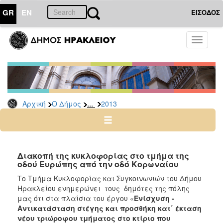
GR
EN
ΕΙΣΟΔΟΣ
Ο
Toggle
ΔΗΜΟΣ
navigati
Δελτία
Τύπου
Αρχείο
...
Αρχική
Ο Δήμος
2013
2026
2025
2024
2023
Διακοπή της κυκλοφορίας στο τμήμα της
οδού Ευρώπης από την οδό Κορωναίου
2022
Το Τμήμα Κυκλοφορίας και Συγκοινωνιών του Δήμου
2021
Ηρακλείου ενημερώνει τους δημότες της πόλης
2020
μας ότι στα πλαίσια του έργου «
Ενίσχυση -
Αντικατάσταση στέγης και προσθήκη κατ΄ έκταση
2019
νέου τριώροφου τμήματος στο κτίριο που