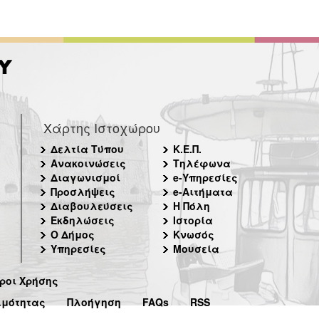
Χάρτης Ιστοχώρου
Δελτία Τύπου
Κ.Ε.Π.
Ανακοινώσεις
Τηλέφωνα
Διαγωνισμοί
e-Υπηρεσίες
Προσλήψεις
e-Αιτήματα
Διαβουλεύσεις
Η Πόλη
Εκδηλώσεις
Ιστορία
Ο Δήμος
Κνωσός
Υπηρεσίες
Μουσεία
ροι Χρήσης
ιμότητας
Πλοήγηση
FAQs
RSS