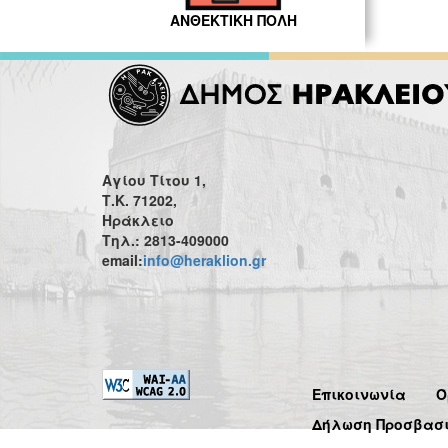
ΑΝΘΕΚΤΙΚΗ ΠΟΛΗ
Αγίου Τίτου 1,
Τ.Κ. 71202,
Ηράκλειο
Τηλ.: 2813-409000
email:
info@heraklion.gr
Επικοινωνία
Ό
Δήλωση Προσβασ