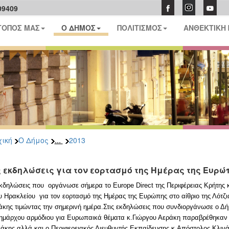
09409
ΤΟΠΟΣ ΜΑΣ
Ο ΔΗΜΟΣ
ΠΟΛΙΤΙΣΜΟΣ
ΑΝΘΕΚΤΙΚΗ
...
ική
Ο Δήμος
2013
ς εκδηλώσεις για τον εορτασμό της Ημέρας της Ευρ
εκδηλώσεις που οργάνωσε σήμερα το Europe Direct της Περιφέρειας Κρήτη
 Ηρακλείου για τον εορτασμό της Ημέρας της Ευρώπης στο αίθριο της Λότζι
κης τιμώντας την σημερινή ημέρα.Στις εκδηλώσεις που συνδιοργάνωσε ο Δήμ
ημάρχου αρμόδιου για Ευρωπαικά θέματα κ.Γιώργου Αεράκη παραβρέθηκαν οι 
κης αλλά και ο Περιφερειακός Διευθυντής Εκπαίδευσης κ.Απόστολος Κλινά