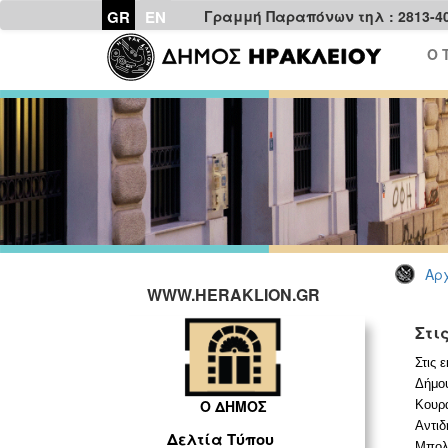
GR
EN
Γραμμή Παραπόνων τηλ : 2813-4
Ο 
Αρχ
WWW.HERAKLION.GR
Στι
Στις 
Δήμου
Ο ΔΗΜΟΣ
Κουρά
Αντιδ
Δελτία Τύπου
Μπολά