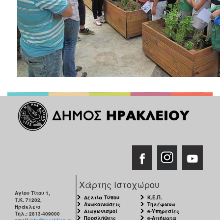
Χάρτης Ιστοχώρου
Αγίου Τίτου 1,
Δελτία Τύπου
Κ.Ε.Π.
Τ.Κ. 71202,
Ανακοινώσεις
Τηλέφωνα
Ηράκλειο
Διαγωνισμοί
e-Υπηρεσίες
Τηλ.: 2813-409000
Προσλήψεις
e-Αιτήματα