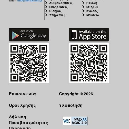
email:
info@heraklion.gr
Διαβουλεύσεις
Η Πόλη
Εκδηλώσεις
Ιστορία
Ο Δήμος
Κνωσός
Υπηρεσίες
Μουσεία
Επικοινωνία
Copyright © 2026
Όροι Χρήσης
Υλοποίηση
Δήλωση
Προσβασιμότητας
Πλοήγηση