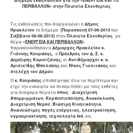
2018
ΠΕΡΙΒΑΛΛΟΝ» στην Πλατεία Ελευθερίας
2017
2016
Τις εκδηλώσεις που διοργανώνει ο
Δήμος
2015
Ηρακλείου
το διήμερο
(Παρασκευή 07-06-2013
και
Σάββατο 08-06-2013)
στην
Πλατεία Ελευθερίας
με
2013
θέμα
«
ΕΝΕΡΓΕΙΑ ΚΑΙ ΠΕΡΙΒΑΛΛΟΝ
»
2012
παρακολούθησαν ο
Δήμαρχος Ηρακλείου κ.
Γιάννης Κουράκης,
ο
Πρόεδρος του Δ. Σ. κ.
2011
Δημήτρης Καρατζάνης,
οι
Αντιδήμαρχοι κ. κ.
2010
Αριστείδης Μπολάκης
και
Νίκος Γιαλιτάκης
και
στελέχη του Δήμου
.
2006
Ο
κ. Κουράκης
επισκέφτηκε όλα τα περίπτερα και
είχε την ευκαιρία να συνομιλήσει με τους εκθέτες
για διάφορα θέματα
όπως
:
Διαχείριση
Απορριμμάτων
,
Κομποστοποίηση, Ανακύκλωση
,
Ο
Διαχείριση Νερού
,
Βιώσιμη Κινητικότητα
,
ΤΟΠΟΣ
Ανανεώσιμες πηγές ενέργειας
,
ηλεκτροκίνηση,
ΜΑΣ
υγραεριοκίνηση
,
τεχνολογία led
, κα.
ΠΟΛΙΤΙΣΜΟΣ