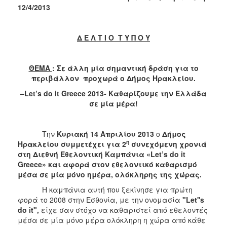
2018
12/4/2013
2017
2016
Δ Ε Λ Τ Ι Ο Τ Υ Π Ο Υ
2015
2013
ΘΕΜΑ
: Σε άλλη μία σημαντική δράση για το
2012
περιβάλλον προχωρά ο Δήμος Ηρακλείου.
2011
–
Let
’
s
do
it
Greece
2013- Καθαρίζουμε την Ελλάδα
σε μία μέρα!
2010
2006
Την
Κυριακή 14 Απριλίου 2013
ο
Δήμος
η
Ηρακλείου
συμμετέχει για 2
συνεχόμενη χρονιά
στη Διεθνή Εθελοντική Καμπάνια «
Let’
s
do
it
Greece» και αφορά στον εθελοντικό καθαρισμό
Ο
μέσα σε μία μόνο ημέρα, ολόκληρης της χώρας.
ΤΟΠΟΣ
ΜΑΣ
Η καμπάνια αυτή που ξεκίνησε για πρώτη
φορά το 2008 στην Εσθονία, με την ονομασία
"Let''s
do it",
είχε σαν στόχο να καθαριστεί από εθελοντές
ΠΟΛΙΤΙΣΜΟΣ
μέσα σε μία μόνο μέρα ολόκληρη η χώρα από κάθε