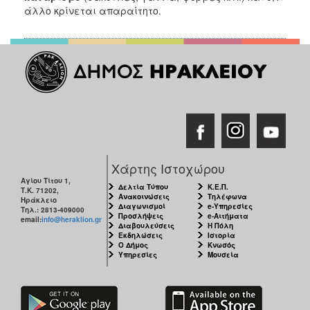
άλλο κρίνεται απαραίτητο.
Χάρτης Ιστοχώρου
Αγίου Τίτου 1,
Δελτία Τύπου
Κ.Ε.Π.
Τ.Κ. 71202,
Ανακοινώσεις
Τηλέφωνα
Ηράκλειο
Διαγωνισμοί
e-Υπηρεσίες
Τηλ.: 2813-409000
Προσλήψεις
e-Αιτήματα
email:
info@heraklion.gr
Διαβουλεύσεις
Η Πόλη
Εκδηλώσεις
Ιστορία
Ο Δήμος
Κνωσός
Υπηρεσίες
Μουσεία