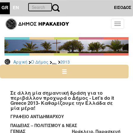
GR
EN
ΕΙΣΟΔΟΣ
Ο
Toggle
ΔΗΜΟΣ
navigati
Δελτία
Τύπου
Αρχείο
...
Αρχική
Ο Δήμος
2013
2026
2025
2024
2023
Σε άλλη μία σημαντική δράση για το
περιβάλλον προχωρά ο Δήμος - Let’s do it
2022
Greece 2013- Καθαρίζουμε την Ελλάδα σε
2021
μία μέρα!
2020
ΓΡΑΦΕΙΟ ΑΝΤΙΔΗΜΑΡΧΟΥ
2019
ΠΑΙΔΕΙΑΣ – ΠΟΛΙΤΙΣΜΟΥ & ΝΕΑΣ
ΓΕΝΙΑΣ Ηράκλειο, Παρασκευή