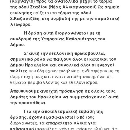
(Καρνάγιο) προς τα ανατολικά μέχρι το τέρμα
της οδού Σταδίου (Νέας Αλικαρνασσού)
Ως
σημείο
εκκίνησης
ορίζεται
το τέρμα της οδού
Σ.Καζαντζίδη, στη συμβολή της με την παραλιακή
λεωφόρο.
Η δράση αυτή διοργανώνεται με τη
συνδρομή της Υπηρεσίας Καθαριότητας του
Δήμου.
Σ’ αυτή την εθελοντική πρωτοβουλία,
σημαντικό ρόλο θα παίξουν όλοι οι κάτοικοι του
Δήμου Ηρακλείου και συνολικά όλοι οι ενεργοί
πολίτες
που ήδη έχουν εκδηλώσει ενδιαφέρον με τη
συμμετοχή τους και είναι ευαισθητοποιημένοι σε
θέματα περιβάλλοντος και εθελοντισμού.
Απευθύνουμε ανοιχτή πρόσκληση σε όλους τους
Δημότες του Ηρακλείου να συμμετάσχουν σ’ αυτή
την προσπάθεια.
Για την αποτελεσματική έκβαση της
δράσης, έχουν εξασφαλιστεί
από τους
διοργανωτές,
τα απαραίτητα υλικά για
καθαρισμό
(σακούλες, γάντια, φόρμες κλπ) και ό,τι