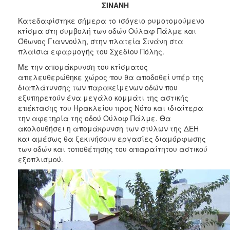
2018
ΣΙΝΑΝΗ
2017
Κατεδαφίστηκε σήμερα το ισόγειο ρυμοτομούμενο
κτίσμα στη συμβολή των οδών Ούλαφ Πάλμε και
2016
Όθωνος Γιαννούλη, στην πλατεία Σινάνη στα
2015
πλαίσια εφαρμογής του Σχεδίου Πόλης.
2013
Με την απομάκρυνση του κτίσματος
απελευθερώθηκε χώρος που θα αποδοθεί υπέρ της
2012
διαπλάτυνσης των παρακείμενων οδών που
2011
εξυπηρετούν ένα μεγάλο κομμάτι της αστικής
επέκτασης του Ηρακλείου προς Νότο και ιδιαίτερα
2010
την αφετηρία της οδού Ούλοφ Πάλμε. Θα
2006
ακολουθήσει η απομάκρυνση των στύλων της ΔΕΗ
και αμέσως θα ξεκινήσουν εργασίες διαμόρφωσης
των οδών και τοποθέτησης του απαραίτητου αστικού
εξοπλισμού.
Ο
ΤΟΠΟΣ
ΜΑΣ
ΠΟΛΙΤΙΣΜΟΣ