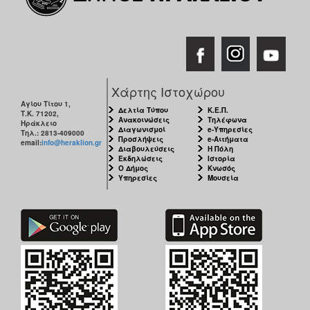
Χάρτης Ιστοχώρου
Αγίου Τίτου 1,
Δελτία Τύπου
Κ.Ε.Π.
Τ.Κ. 71202,
Ανακοινώσεις
Τηλέφωνα
Ηράκλειο
Διαγωνισμοί
e-Υπηρεσίες
Τηλ.: 2813-409000
Προσλήψεις
e-Αιτήματα
email:
info@heraklion.gr
Διαβουλεύσεις
Η Πόλη
Εκδηλώσεις
Ιστορία
Ο Δήμος
Κνωσός
Υπηρεσίες
Μουσεία