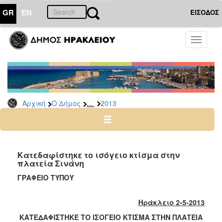
GR
EN
ΕΙΣΟΔΟΣ
Ο
Toggle
ΔΗΜΟΣ
navigati
Δελτία
Τύπου
Αρχείο
...
Αρχική
Ο Δήμος
2013
2026
2025
2024
2023
Κατεδαφίστηκε το ισόγειο κτίσμα στην
πλατεία Σινάνη
2022
ΓΡΑΦΕΙΟ ΤΥΠΟΥ
2021
2020
Ηράκλειο 2-5-2013
2019
ΚΑΤΕΔΑΦΙΣΤΗΚΕ ΤΟ ΙΣΟΓΕΙΟ ΚΤΙΣΜΑ ΣΤΗΝ ΠΛΑΤΕΙΑ