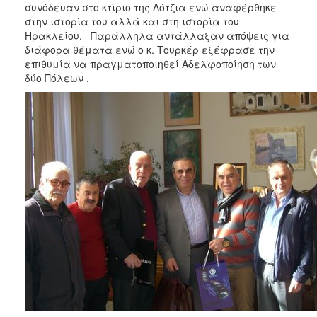
2018
συνόδευαν στο κτίριο της Λότζια ενώ αναφέρθηκε
στην ιστορία του αλλά και στη ιστορία του
2017
Ηρακλείου. Παράλληλα αντάλλαξαν απόψεις για
2016
διάφορα θέματα ενώ ο κ. Τουρκέρ εξέφρασε την
επιθυμία να πραγματοποιηθεί Αδελφοποίηση των
2015
δύο Πόλεων .
2013
2012
2011
2010
2006
Ο
ΤΟΠΟΣ
ΜΑΣ
ΠΟΛΙΤΙΣΜΟΣ