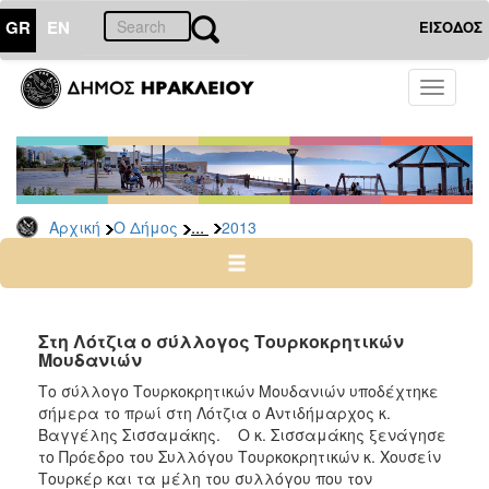
GR
EN
ΕΙΣΟΔΟΣ
Ο
Toggle
ΔΗΜΟΣ
navigati
Δελτία
Τύπου
Αρχείο
...
Αρχική
Ο Δήμος
2013
2026
2025
2024
2023
Στη Λότζια ο σύλλογος Τουρκοκρητικών
Μουδανιών
2022
Το σύλλογο Τουρκοκρητικών Μουδανιών υποδέχτηκε
2021
σήμερα το πρωί στη Λότζια ο Αντιδήμαρχος κ.
2020
Βαγγέλης Σισσαμάκης. Ο κ. Σισσαμάκης ξενάγησε
το Πρόεδρο του Συλλόγου Τουρκοκρητικών κ. Χουσείν
2019
Τουρκέρ και τα μέλη του συλλόγου που τον