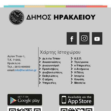
ΑΝΘΕΚΤΙΚΗ
ΠΟΛΗ
Χάρτης Ιστοχώρου
Αγίου Τίτου 1,
Δελτία Τύπου
Κ.Ε.Π.
Τ.Κ. 71202,
Ανακοινώσεις
Τηλέφωνα
Ηράκλειο
Διαγωνισμοί
e-Υπηρεσίες
Τηλ.: 2813-409000
Προσλήψεις
e-Αιτήματα
email:
info@heraklion.gr
Διαβουλεύσεις
Η Πόλη
Εκδηλώσεις
Ιστορία
Ο Δήμος
Κνωσός
Υπηρεσίες
Μουσεία